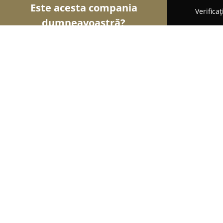
Este acesta compania
Verifica
dumneavoastră?
Şoimii Divertismentului
Evenimente, Dansuri, Lo
Stand up comedy
8.3
(18)
Popeşti-Leordeni, Aleea Tomeşti 2
Afișează numărul de telefon