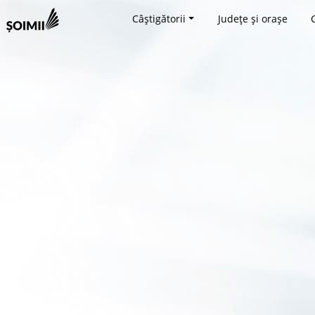
Câștigătorii
Județe și orașe