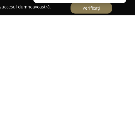
e succesul dumneavoastră.
Verificați
vertismentului din București,
Stand up comedy
e umor și clipe de neuitat publicului său.
a Tomești nr. 2, acest loc energic are ca scop
rin intermediul spectacolelor artistice.
furnizarea unei atmosfere plăcute, fiind orientat
zite într-un moment deosebit.
anență de surprinderea celor prezenți, invitaând
nând la dispoziție o varietate de spectacole. Oferta
 de stand-up comedy, ele fiind completate
ație ingenioase și numere de magie atractivă,