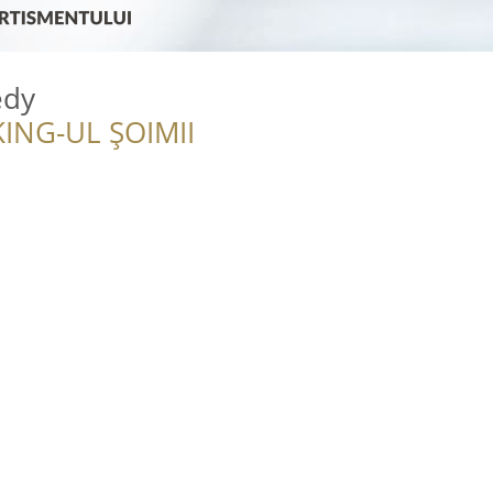
edy
ING-UL ȘOIMII