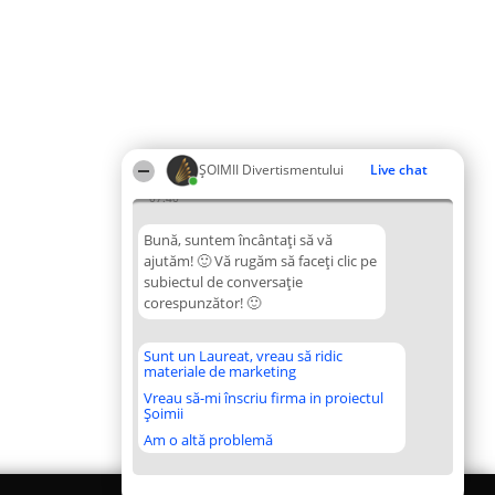
ŞOIMII Divertismentului
Live chat
07:40
Bună, suntem încântați să vă
ajutăm! 🙂 Vă rugăm să faceți clic pe
subiectul de conversație
corespunzător! 🙂
Sunt un Laureat, vreau să ridic
materiale de marketing
Vreau să-mi înscriu firma in proiectul
Șoimii
Am o altă problemă