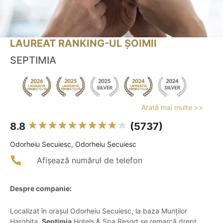
LAUREAT RANKING-UL ȘOIMII
SEPTIMIA
Arată mai multe >>
8.8
(5737)
Odorheiu Secuiesc, Odorheiu Secuiesc
Afișează numărul de telefon
Despre companie:
Localizat în orașul Odorheiu Secuiesc, la baza Munților
Harghita,
Septimia
Hotels & Spa Resort se remarcă drept