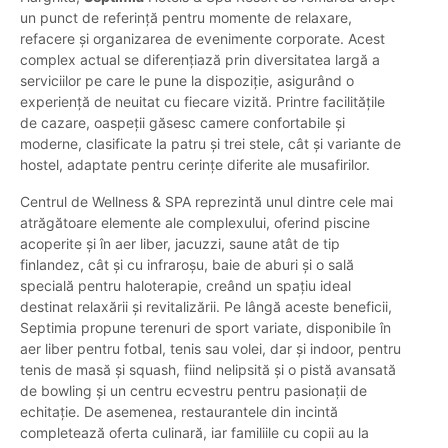
un punct de referință pentru momente de relaxare,
refacere și organizarea de evenimente corporate. Acest
complex actual se diferențiază prin diversitatea largă a
serviciilor pe care le pune la dispoziție, asigurând o
experiență de neuitat cu fiecare vizită. Printre facilitățile
de cazare, oaspeții găsesc camere confortabile și
moderne, clasificate la patru și trei stele, cât și variante de
hostel, adaptate pentru cerințe diferite ale musafirilor.
Centrul de Wellness & SPA reprezintă unul dintre cele mai
atrăgătoare elemente ale complexului, oferind piscine
acoperite și în aer liber, jacuzzi, saune atât de tip
finlandez, cât și cu infraroșu, baie de aburi și o sală
specială pentru haloterapie, creând un spațiu ideal
destinat relaxării și revitalizării. Pe lângă aceste beneficii,
Septimia propune terenuri de sport variate, disponibile în
aer liber pentru fotbal, tenis sau volei, dar și indoor, pentru
tenis de masă și squash, fiind nelipsită și o pistă avansată
de bowling și un centru ecvestru pentru pasionații de
echitație. De asemenea, restaurantele din incintă
completează oferta culinară, iar familiile cu copii au la