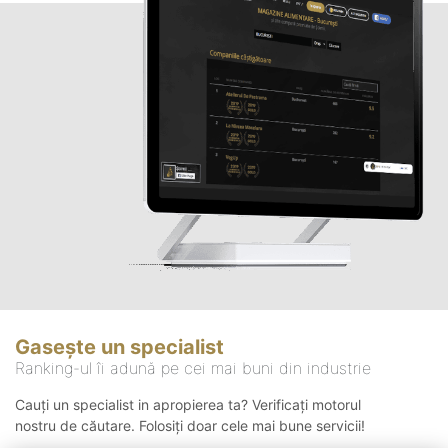
Gasește un specialist
Ranking-ul îi adună pe cei mai buni din industrie
Cauți un specialist in apropierea ta? Verificați motorul
nostru de căutare. Folosiți doar cele mai bune servicii!