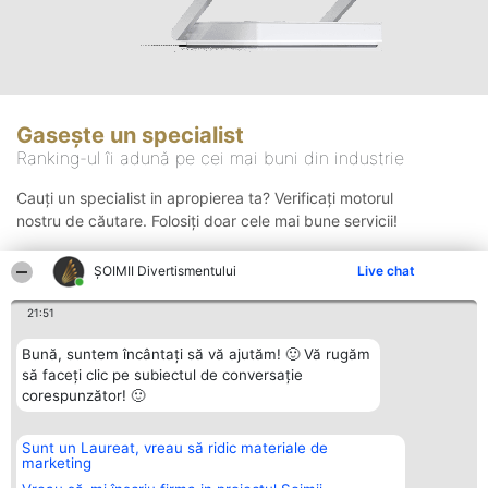
Gasește un specialist
Ranking-ul îi adună pe cei mai buni din industrie
Cauți un specialist in apropierea ta? Verificați motorul
nostru de căutare. Folosiți doar cele mai bune servicii!
ŞOIMII Divertismentului
Live chat
Căutare
21:51
Bună, suntem încântați să vă ajutăm! 🙂 Vă rugăm
să faceți clic pe subiectul de conversație
corespunzător! 🙂
Sunt un Laureat, vreau să ridic materiale de
Organizator Ranking
Plebiscyt
Contact
marketing
BRIGHT SOLUTIONS BR SRL
Câștigătorii
Contact
Aleea Timisul De Sus 2 Bl. A30
Lista Tuturor