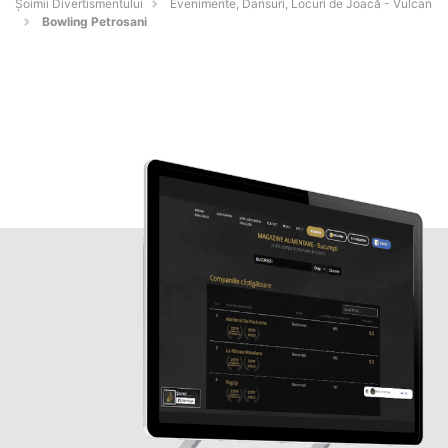
Şoimii Divertismentului
Evenimente, Dansuri, Locuri de Joacă - Vulcan
Bowling Petrosani