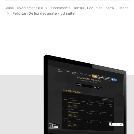
Şoimii Divertismentului
Evenimente, Dansuri, Locuri de Joacă - Gherla
Felicitari De lux decupate - vd snitel