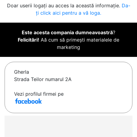
Doar userii logați au acces la această informație.
Da-
ți click aici pentru a vă loga.
Este acesta compania dumneavoastră
?
Felicitări!
Aă cum să primești materialele de
marketing
Gherla
Strada Teilor numarul 2A
Vezi profilul firmei pe