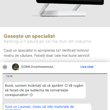
Gasește un specialist
Ranking-ul îi adună pe cei mai buni din industrie
Cauți un specialist in apropierea ta? Verificați motorul
nostru de căutare. Folosiți doar cele mai bune servicii!
ŞOIMII Divertismentului
Live chat
Căutare
14:18
Bună, suntem încântați să vă ajutăm! 🙂 Vă rugăm
să faceți clic pe subiectul de conversație
corespunzător! 🙂
Sunt un Laureat, vreau să ridic materiale de
Organizator Ranking
Plebiscyt
Contact