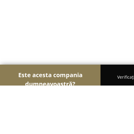
Este acesta compania
Verifica
dumneavoastră?
Şoimii Divertismentului
Evenimente, Dansuri, Lo
Tennessee Country Pub