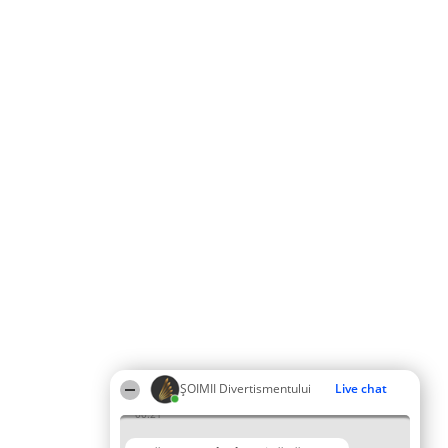
ŞOIMII Divertismentului
Live chat
00:21