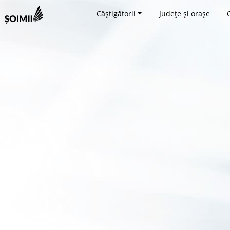
Câștigătorii
Județe și orașe