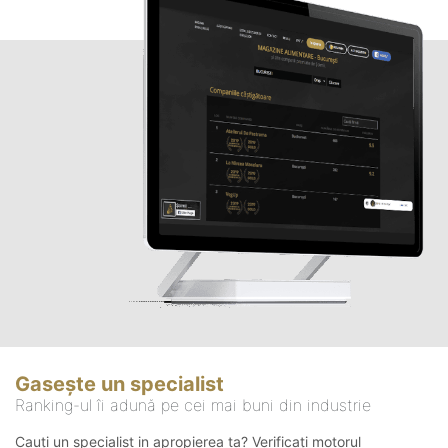
Gasește un specialist
Ranking-ul îi adună pe cei mai buni din industrie
Cauți un specialist in apropierea ta? Verificați motorul