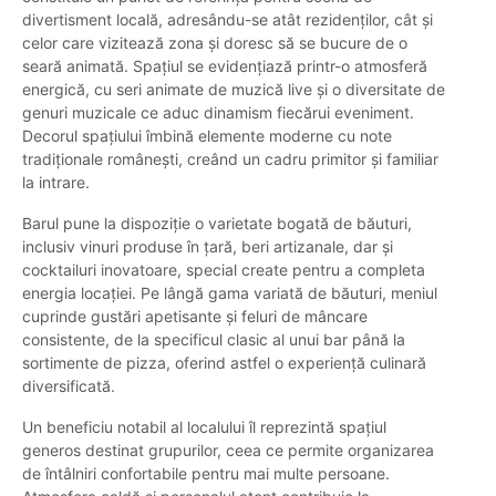
divertisment locală, adresându-se atât rezidenților, cât și
celor care vizitează zona și doresc să se bucure de o
seară animată. Spațiul se evidențiază printr-o atmosferă
energică, cu seri animate de muzică live și o diversitate de
genuri muzicale ce aduc dinamism fiecărui eveniment.
Decorul spațiului îmbină elemente moderne cu note
tradiționale românești, creând un cadru primitor și familiar
la intrare.
Barul pune la dispoziție o varietate bogată de băuturi,
inclusiv vinuri produse în țară, beri artizanale, dar și
cocktailuri inovatoare, special create pentru a completa
energia locației. Pe lângă gama variată de băuturi, meniul
cuprinde gustări apetisante și feluri de mâncare
consistente, de la specificul clasic al unui bar până la
sortimente de pizza, oferind astfel o experiență culinară
diversificată.
Un beneficiu notabil al localului îl reprezintă spațiul
generos destinat grupurilor, ceea ce permite organizarea
de întâlniri confortabile pentru mai multe persoane.