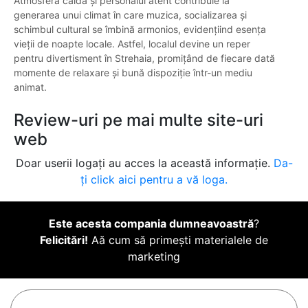
Atmosfera caldă și personalul atent contribuie la
generarea unui climat în care muzica, socializarea și
schimbul cultural se îmbină armonios, evidențiind esența
vieții de noapte locale. Astfel, localul devine un reper
pentru divertisment în Strehaia, promițând de fiecare dată
momente de relaxare și bună dispoziție într-un mediu
animat.
Review-uri pe mai multe site-uri
web
Doar userii logați au acces la această informație.
Da-
ți click aici pentru a vă loga.
Este acesta compania dumneavoastră
?
Felicitări!
Aă cum să primești materialele de
marketing