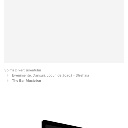
Şoimii Divertismentului
Evenimente, Dansuri, Locuri de Joacă - Strehaia
The Bar Musicbar