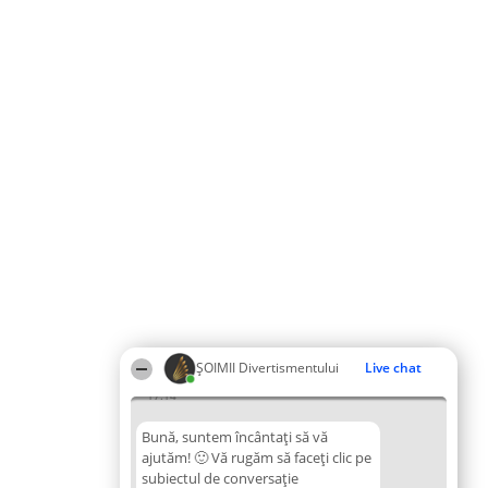
ŞOIMII Divertismentului
Live chat
17:14
Bună, suntem încântați să vă
ajutăm! 🙂 Vă rugăm să faceți clic pe
subiectul de conversație