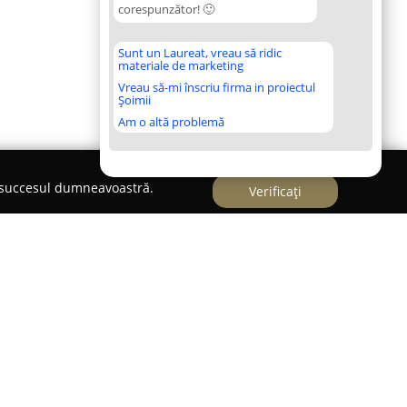
corespunzător! 🙂
Sunt un Laureat, vreau să ridic
materiale de marketing
Vreau să-mi înscriu firma in proiectul
Șoimii
Am o altă problemă
e succesul dumneavoastră.
Verificați
de viață al orașului Timișoara,
Duke's Cocktails &
stinație contemporană ce aduce un omagiu