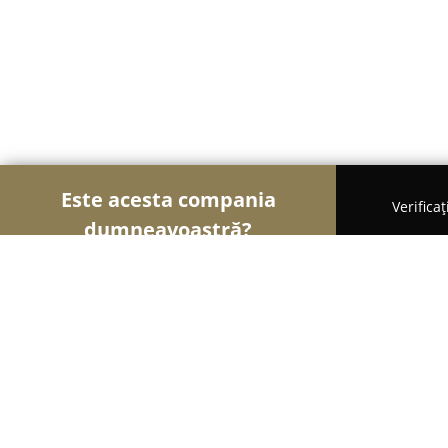
Este acesta compania
Verifica
dumneavoastră?
Şoimii Divertismentului
Evenimente, Dansuri, Lo
Duke's Cocktails & Cuisine