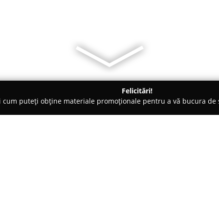
Felicitări!
ți cum puteți obține materiale promoționale pentru a vă bucura d
curi de Joacă - Timişoara
Duke's Cocktails & Cuisine
Despre companie:
Localizat în centrul vechi plin 
Cuisine
se remarcă drept o de