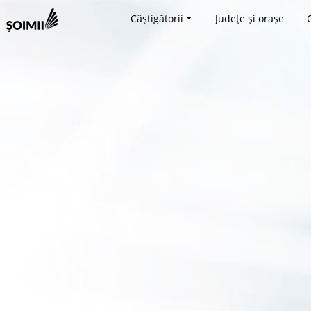
Câștigătorii
Județe și orașe