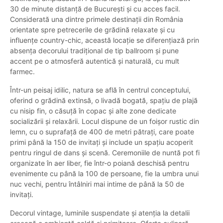
30 de minute distanță de București și cu acces facil.
Considerată una dintre primele destinații din România
orientate spre petrecerile de grădină relaxate și cu
influențe country-chic, această locație se diferențiază prin
absența decorului tradițional de tip ballroom și pune
accent pe o atmosferă autentică și naturală, cu mult
farmec.
Într-un peisaj idilic, natura se află în centrul conceptului,
oferind o grădină extinsă, o livadă bogată, spațiu de plajă
cu nisip fin, o căsuță în copac și alte zone dedicate
socializării și relaxării. Locul dispune de un foișor rustic din
lemn, cu o suprafață de 400 de metri pătrați, care poate
primi până la 150 de invitați și include un spațiu acoperit
pentru ringul de dans și scenă. Ceremoniile de nuntă pot fi
organizate în aer liber, fie într-o poiană deschisă pentru
evenimente cu până la 100 de persoane, fie la umbra unui
nuc vechi, pentru întâlniri mai intime de până la 50 de
invitați.
Decorul vintage, luminile suspendate și atenția la detalii