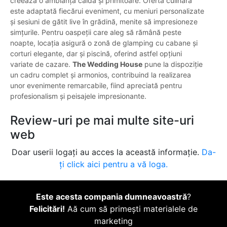
creează o ambianță caldă și primitoare. Oferta culinară
este adaptată fiecărui eveniment, cu meniuri personalizate
și sesiuni de gătit live în grădină, menite să impresioneze
simțurile. Pentru oaspeții care aleg să rămână peste
noapte, locația asigură o zonă de glamping cu cabane și
corturi elegante, dar și piscină, oferind astfel opțiuni
variate de cazare.
The Wedding House
pune la dispoziție
un cadru complet și armonios, contribuind la realizarea
unor evenimente remarcabile, fiind apreciată pentru
profesionalism și peisajele impresionante.
Review-uri pe mai multe site-uri
web
Doar userii logați au acces la această informație.
Da-
ți click aici pentru a vă loga.
Este acesta compania dumneavoastră
?
Felicitări!
Aă cum să primești materialele de
marketing