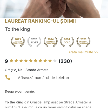
LAUREAT RANKING-UL ȘOIMII
To the king
Arată mai multe >>
9
(230)
Orăştie, Nr 1 Strada Armatei
Afișează numărul de telefon
Despre companie:
To the King
din Orăștie, amplasat pe Strada Armatei la
numărul 1, s-a impus ca un reper semnificativ pe scena