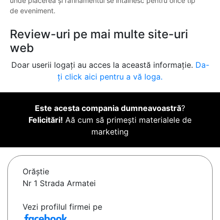
unde plăcerea și rafinamentul se întâlnesc pentru orice tip
de eveniment.
Review-uri pe mai multe site-uri
web
Doar userii logați au acces la această informație.
Da-
ți click aici pentru a vă loga.
Este acesta compania dumneavoastră
?
Felicitări!
Aă cum să primești materialele de
marketing
Orăştie
Nr 1 Strada Armatei
Vezi profilul firmei pe