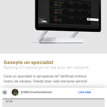
Gasește un specialist
Ranking-ul îi adună pe cei mai buni din industrie
Cauți un specialist in apropierea ta? Verificați motorul
nostru de căutare. Folosiți doar cele mai bune servicii!
ŞOIMII Divertismentului
Live chat
Căutare
07:34