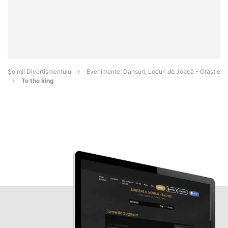
Şoimii Divertismentului
Evenimente, Dansuri, Locuri de Joacă - Orăştie
To the king