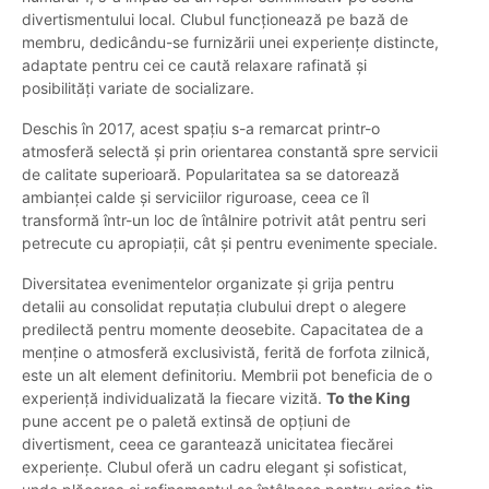
divertismentului local. Clubul funcționează pe bază de
membru, dedicându-se furnizării unei experiențe distincte,
adaptate pentru cei ce caută relaxare rafinată și
posibilități variate de socializare.
Deschis în 2017, acest spațiu s-a remarcat printr-o
atmosferă selectă și prin orientarea constantă spre servicii
de calitate superioară. Popularitatea sa se datorează
ambianței calde și serviciilor riguroase, ceea ce îl
transformă într-un loc de întâlnire potrivit atât pentru seri
petrecute cu apropiații, cât și pentru evenimente speciale.
Diversitatea evenimentelor organizate și grija pentru
detalii au consolidat reputația clubului drept o alegere
predilectă pentru momente deosebite. Capacitatea de a
menține o atmosferă exclusivistă, ferită de forfota zilnică,
este un alt element definitoriu. Membrii pot beneficia de o
experiență individualizată la fiecare vizită.
To the King
pune accent pe o paletă extinsă de opțiuni de
divertisment, ceea ce garantează unicitatea fiecărei
experiențe. Clubul oferă un cadru elegant și sofisticat,