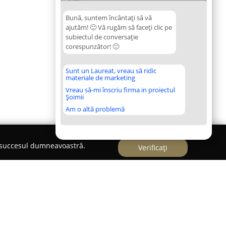
Bună, suntem încântați să vă
ajutăm! 🙂 Vă rugăm să faceți clic pe
subiectul de conversație
corespunzător! 🙂
Sunt un Laureat, vreau să ridic
materiale de marketing
Vreau să-mi înscriu firma in proiectul
Șoimii
Am o altă problemă
e succesul dumneavoastră.
Verificați