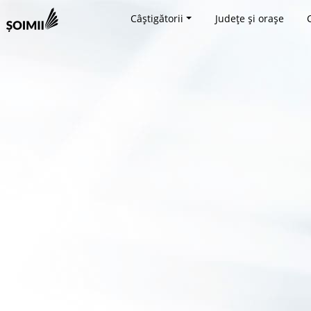
Câștigătorii
Județe și orașe