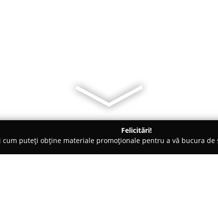
Felicitări!
ți cum puteți obține materiale promoționale pentru a vă bucura d
curi de Joacă - Berceni
Top Class Riding Club