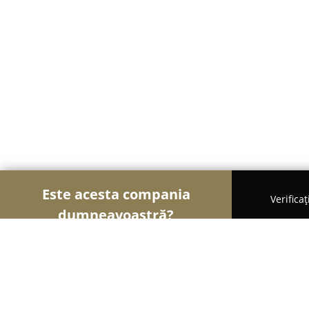
Este acesta compania
Verifica
dumneavoastră?
Şoimii Divertismentului
Evenimente, Dansuri, Lo
Top Class Riding Club