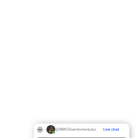
ŞOIMII Divertismentului
Live chat
04:37