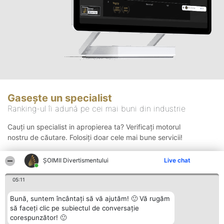
Gasește un specialist
Ranking-ul îi adună pe cei mai buni din industrie
Cauți un specialist in apropierea ta? Verificați motorul
nostru de căutare. Folosiți doar cele mai bune servicii!
ŞOIMII Divertismentului
Live chat
Căutare
05:11
Bună, suntem încântați să vă ajutăm! 🙂 Vă rugăm
să faceți clic pe subiectul de conversație
corespunzător! 🙂