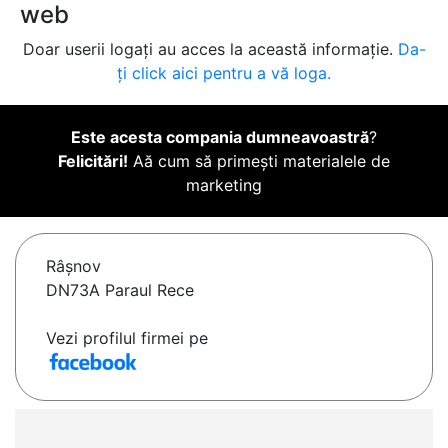
web
Doar userii logați au acces la această informație.
Da-
ți click aici pentru a vă loga.
Este acesta compania dumneavoastră
?
Felicitări!
Aă cum să primești materialele de
marketing
Râşnov
DN73A Paraul Rece
Vezi profilul firmei pe