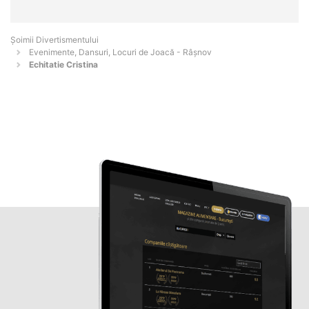
Şoimii Divertismentului
Evenimente, Dansuri, Locuri de Joacă - Râşnov
Echitatie Cristina