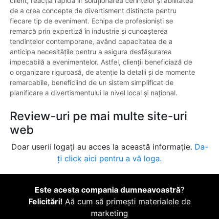
client, reacția rapidă în soluționarea cerințelor și abilitatea
de a crea concepte de divertisment distincte pentru
fiecare tip de eveniment. Echipa de profesioniști se
remarcă prin expertiză în industrie și cunoașterea
tendințelor contemporane, având capacitatea de a
anticipa necesitățile pentru a asigura desfășurarea
impecabilă a evenimentelor. Astfel, clienții beneficiază de
o organizare riguroasă, de atenție la detalii și de momente
remarcabile, beneficiind de un sistem simplificat de
planificare a divertismentului la nivel local și național.
Review-uri pe mai multe site-uri
web
Doar userii logați au acces la această informație.
Da-
ți click aici pentru a vă loga.
Este acesta compania dumneavoastră
?
Felicitări!
Aă cum să primești materialele de
marketing