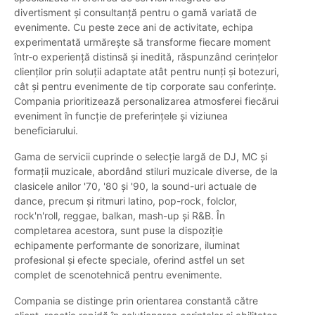
divertisment și consultanță pentru o gamă variată de
evenimente. Cu peste zece ani de activitate, echipa
experimentată urmărește să transforme fiecare moment
într-o experiență distinsă și inedită, răspunzând cerințelor
clienților prin soluții adaptate atât pentru nunți și botezuri,
cât și pentru evenimente de tip corporate sau conferințe.
Compania prioritizează personalizarea atmosferei fiecărui
eveniment în funcție de preferințele și viziunea
beneficiarului.
Gama de servicii cuprinde o selecție largă de DJ, MC și
formații muzicale, abordând stiluri muzicale diverse, de la
clasicele anilor '70, '80 și '90, la sound-uri actuale de
dance, precum și ritmuri latino, pop-rock, folclor,
rock'n'roll, reggae, balkan, mash-up și R&B. În
completarea acestora, sunt puse la dispoziție
echipamente performante de sonorizare, iluminat
profesional și efecte speciale, oferind astfel un set
complet de scenotehnică pentru evenimente.
Compania se distinge prin orientarea constantă către