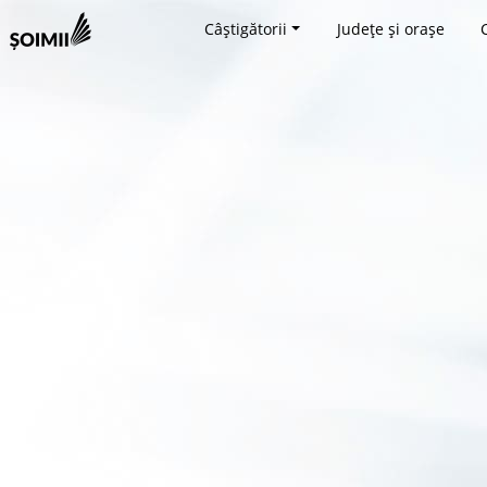
Câștigătorii
Județe și orașe