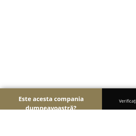
Este acesta compania
Verifica
dumneavoastră?
Şoimii Divertismentului
Evenimente, Dansuri, Lo