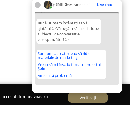
ŞOIMII Divertismentului
Live chat
12:01
Bună, suntem încântați să vă
ajutăm! 🙂 Vă rugăm să faceți clic pe
subiectul de conversație
corespunzător! 🙂
Sunt un Laureat, vreau să ridic
materiale de marketing
Vreau să-mi înscriu firma in proiectul
Șoimii
Am o altă problemă
e succesul dumneavoastră.
Verificați