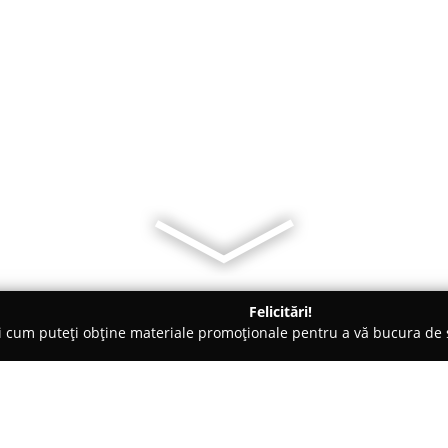
Felicitări!
ți cum puteți obține materiale promoționale pentru a vă bucura d
curi de Joacă - Târgovişte
Agentia Visul Miresei