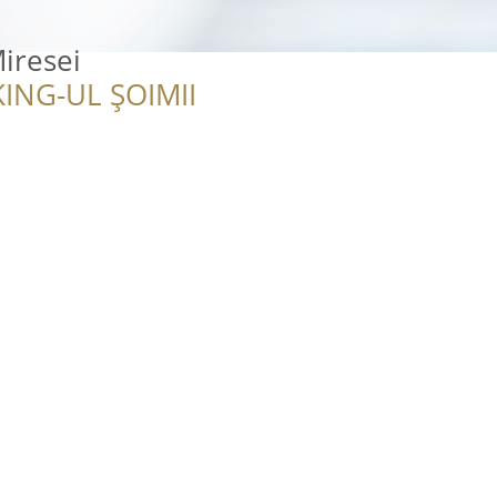
Miresei
ING-UL ȘOIMII