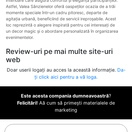
interioare care asigură confortul și eleganța participanților.
Astfel, Valea Sânzienelor oferă oaspeților ocazia de a trăi
momente speciale într-un cadru pitoresc, departe de
agitația urbană, beneficiind de servicii ireproșabile. Acest
loc reprezintă o alegere inspirată pentru cei interesați de
un decor magic și o abordare personalizată în organizarea
evenimentelor.
Review-uri pe mai multe site-uri
web
Doar userii logați au acces la această informație.
Da-
ți click aici pentru a vă loga.
Este acesta compania dumneavoastră
?
Felicitări!
Aă cum să primești materialele de
marketing