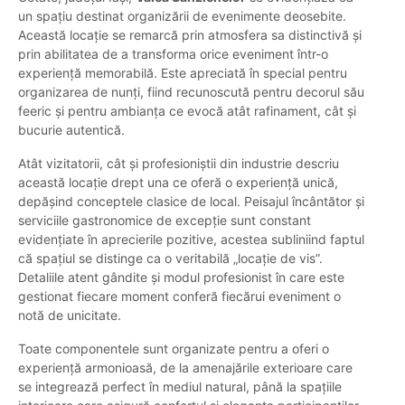
un spațiu destinat organizării de evenimente deosebite.
Această locație se remarcă prin atmosfera sa distinctivă și
prin abilitatea de a transforma orice eveniment într-o
experiență memorabilă. Este apreciată în special pentru
organizarea de nunți, fiind recunoscută pentru decorul său
feeric și pentru ambianța ce evocă atât rafinament, cât și
bucurie autentică.
Atât vizitatorii, cât și profesioniștii din industrie descriu
această locație drept una ce oferă o experiență unică,
depășind conceptele clasice de local. Peisajul încântător și
serviciile gastronomice de excepție sunt constant
evidențiate în aprecierile pozitive, acestea subliniind faptul
că spațiul se distinge ca o veritabilă „locație de vis”.
Detaliile atent gândite și modul profesionist în care este
gestionat fiecare moment conferă fiecărui eveniment o
notă de unicitate.
Toate componentele sunt organizate pentru a oferi o
experiență armonioasă, de la amenajările exterioare care
se integrează perfect în mediul natural, până la spațiile