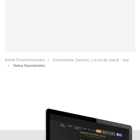
Şoimii Divertismentului
Evenimente, Dansuri, Locuri de Joacă - Iaşi
Valea Sanzienelor