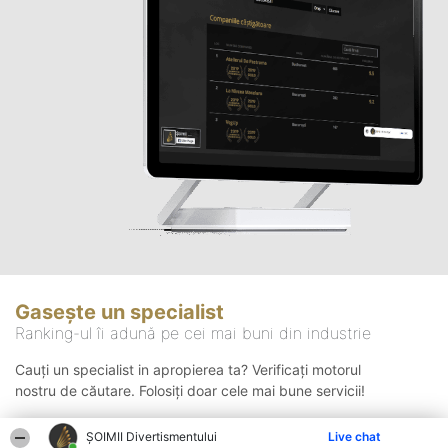
Gasește un specialist
Ranking-ul îi adună pe cei mai buni din industrie
Cauți un specialist in apropierea ta? Verificați motorul
nostru de căutare. Folosiți doar cele mai bune servicii!
ŞOIMII Divertismentului
Live chat