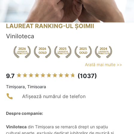
LAUREAT RANKING-UL ȘOIMII
Viniloteca
Arată mai multe >>
9.7
(1037)
Timişoara, Timisoara
Afișează numărul de telefon
Despre companie:
Viniloteca
din Timișoara se remarcă drept un spațiu
cultural aparte, exclusiv dedicat iubitorilor de muzică și