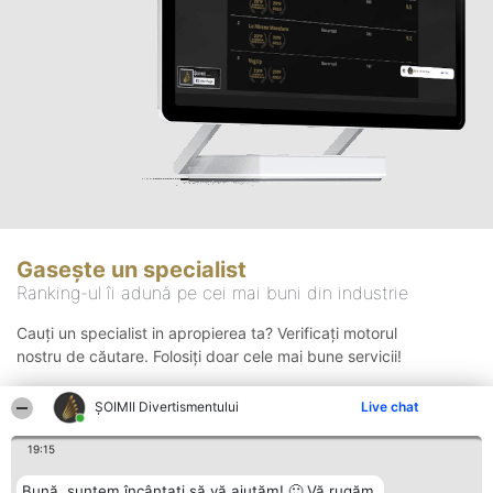
Gasește un specialist
Ranking-ul îi adună pe cei mai buni din industrie
Cauți un specialist in apropierea ta? Verificați motorul
nostru de căutare. Folosiți doar cele mai bune servicii!
ŞOIMII Divertismentului
Live chat
Căutare
19:15
Bună, suntem încântați să vă ajutăm! 🙂 Vă rugăm