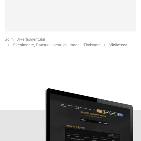
Şoimii Divertismentului
Evenimente, Dansuri, Locuri de Joacă - Timişoara
Viniloteca