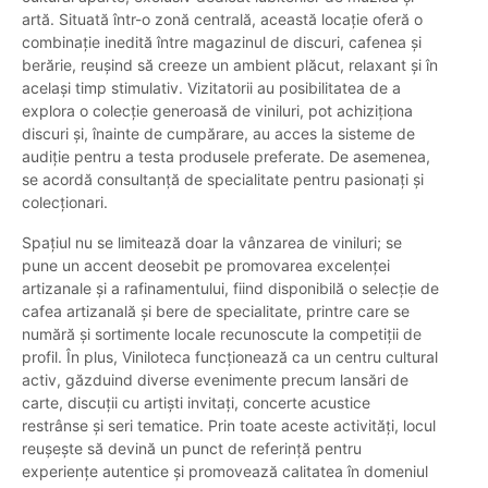
artă. Situată într-o zonă centrală, această locație oferă o
combinație inedită între magazinul de discuri, cafenea și
berărie, reușind să creeze un ambient plăcut, relaxant și în
același timp stimulativ. Vizitatorii au posibilitatea de a
explora o colecție generoasă de viniluri, pot achiziționa
discuri și, înainte de cumpărare, au acces la sisteme de
audiție pentru a testa produsele preferate. De asemenea,
se acordă consultanță de specialitate pentru pasionați și
colecționari.
Spațiul nu se limitează doar la vânzarea de viniluri; se
pune un accent deosebit pe promovarea excelenței
artizanale și a rafinamentului, fiind disponibilă o selecție de
cafea artizanală și bere de specialitate, printre care se
numără și sortimente locale recunoscute la competiții de
profil. În plus, Viniloteca funcționează ca un centru cultural
activ, găzduind diverse evenimente precum lansări de
carte, discuții cu artiști invitați, concerte acustice
restrânse și seri tematice. Prin toate aceste activități, locul
reușește să devină un punct de referință pentru
experiențe autentice și promovează calitatea în domeniul