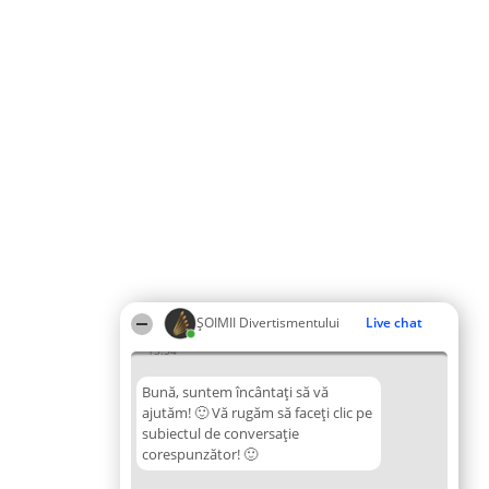
ŞOIMII Divertismentului
Live chat
15:54
Bună, suntem încântați să vă
ajutăm! 🙂 Vă rugăm să faceți clic pe
subiectul de conversație
corespunzător! 🙂