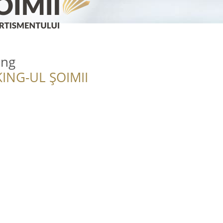
ing
ING-UL ȘOIMII