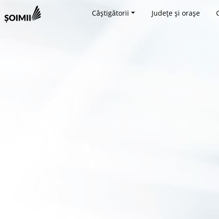
Câștigătorii
Județe și orașe