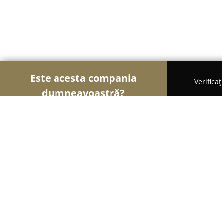
Este acesta compania
Verifica
dumneavoastră?
Şoimii Divertismentului
Evenimente, Dansuri, Loc
Lucky 10 Bowling