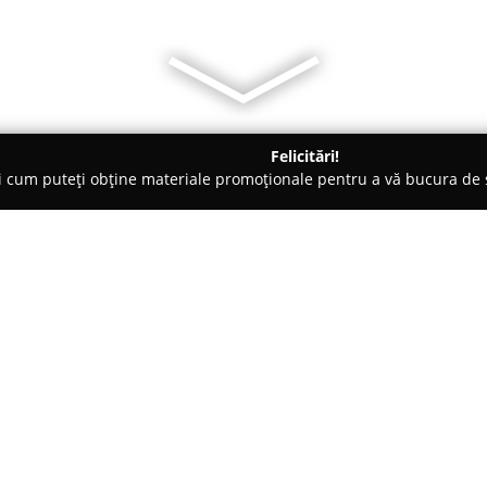
Felicitări!
ți cum puteți obține materiale promoționale pentru a vă bucura d
uri de Joacă - Carei
Lucky 10 Bowling
Despre companie:
Situat în centrul orașului Care
Bowling
s-a impus drept una di
și relaxare în județul Satu Mar
ospitalitatea mediului său și pen
Arată mai multe >>