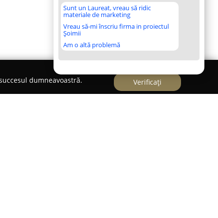
Sunt un Laureat, vreau să ridic
materiale de marketing
Vreau să-mi înscriu firma in proiectul
Șoimii
Am o altă problemă
e succesul dumneavoastră.
Verificați
i, pe Strada Iuliu Maniu la numărul 23,
Lucky 10
ntre destinațiile principale pentru divertisment
e. Acest local este binecunoscut pentru
tru calitatea serviciilor oferite, fiind apreciat de