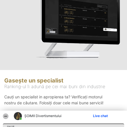
Gasește un specialist
Ranking-ul îi adună pe cei mai buni din industrie
Cauți un specialist in apropierea ta? Verificați motorul
nostru de căutare. Folosiți doar cele mai bune servicii!
ŞOIMII Divertismentului
Live chat
Căutare
04:15