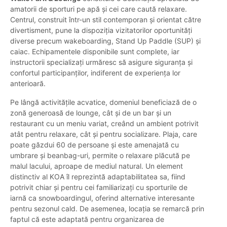
amatorii de sporturi pe apă și cei care caută relaxare.
Centrul, construit într-un stil contemporan și orientat către
divertisment, pune la dispoziția vizitatorilor oportunități
diverse precum wakeboarding, Stand Up Paddle (SUP) și
caiac. Echipamentele disponibile sunt complete, iar
instructorii specializați urmăresc să asigure siguranța și
confortul participanților, indiferent de experiența lor
anterioară.
Pe lângă activitățile acvatice, domeniul beneficiază de o
zonă generoasă de lounge, cât și de un bar și un
restaurant cu un meniu variat, creând un ambient potrivit
atât pentru relaxare, cât și pentru socializare. Plaja, care
poate găzdui 60 de persoane și este amenajată cu
umbrare și beanbag-uri, permite o relaxare plăcută pe
malul lacului, aproape de mediul natural. Un element
distinctiv al KOA îl reprezintă adaptabilitatea sa, fiind
potrivit chiar și pentru cei familiarizați cu sporturile de
iarnă ca snowboardingul, oferind alternative interesante
pentru sezonul cald. De asemenea, locația se remarcă prin
faptul că este adaptată pentru organizarea de