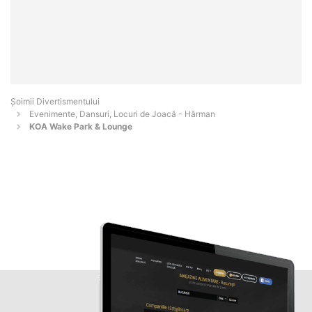
Şoimii Divertismentului
Evenimente, Dansuri, Locuri de Joacă - Hărman
KOA Wake Park & Lounge