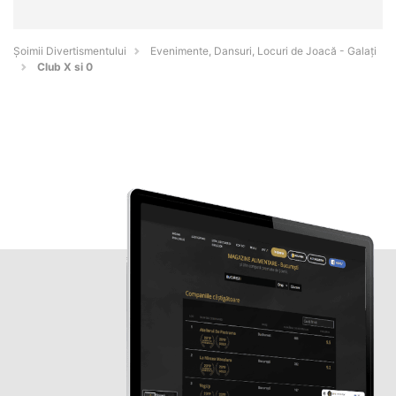
Şoimii Divertismentului
Evenimente, Dansuri, Locuri de Joacă - Galaţi
Club X si 0