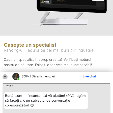
Gasește un specialist
Ranking-ul îi adună pe cei mai buni din industrie
Cauți un specialist in apropierea ta? Verificați motorul
nostru de căutare. Folosiți doar cele mai bune servicii!
ŞOIMII Divertismentului
Live chat
Căutare
20:27
Bună, suntem încântați să vă ajutăm! 🙂 Vă rugăm
să faceți clic pe subiectul de conversație
corespunzător! 🙂