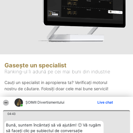
Gasește un specialist
Ranking-ul îi adună pe cei mai buni din industrie
Cauți un specialist in apropierea ta? Verificați motorul
nostru de căutare. Folosiți doar cele mai bune servicii!
ŞOIMII Divertismentului
Live chat
Căutare
04:43
Bună, suntem încântați să vă ajutăm! 🙂 Vă rugăm
să faceți clic pe subiectul de conversație