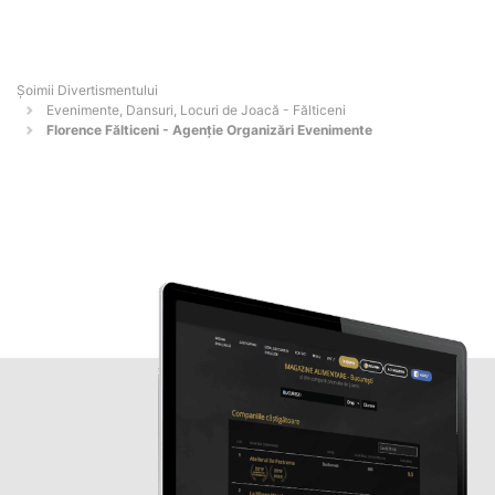
Şoimii Divertismentului
Evenimente, Dansuri, Locuri de Joacă - Fălticeni
Florence Fălticeni - Agenție Organizări Evenimente