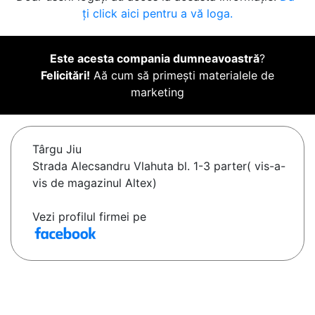
ți click aici pentru a vă loga.
Este acesta compania dumneavoastră
?
Felicitări!
Aă cum să primești materialele de
marketing
Târgu Jiu
Strada Alecsandru Vlahuta bl. 1-3 parter( vis-a-
vis de magazinul Altex)
Vezi profilul firmei pe