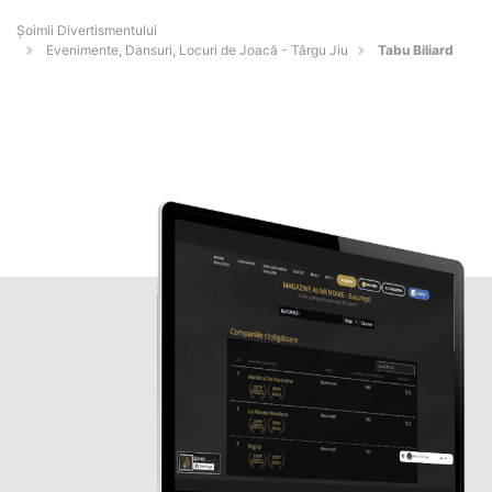
Şoimii Divertismentului
Evenimente, Dansuri, Locuri de Joacă - Târgu Jiu
Tabu Biliard