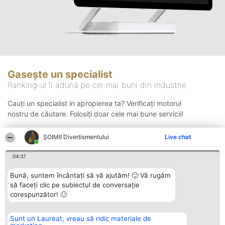
Gasește un specialist
Ranking-ul îi adună pe cei mai buni din industrie
Cauți un specialist in apropierea ta? Verificați motorul
nostru de căutare. Folosiți doar cele mai bune servicii!
ŞOIMII Divertismentului
Live chat
Căutare
04:37
Bună, suntem încântați să vă ajutăm! 🙂 Vă rugăm
să faceți clic pe subiectul de conversație
corespunzător! 🙂
Sunt un Laureat, vreau să ridic materiale de
Organizator Ranking
Plebiscyt
Contact