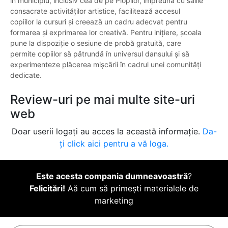
în municipiu, inclusiv cea de pe Plopilor, împreună cu sălile
consacrate activităților artistice, facilitează accesul
copiilor la cursuri și creează un cadru adecvat pentru
formarea și exprimarea lor creativă. Pentru inițiere, școala
pune la dispoziție o sesiune de probă gratuită, care
permite copiilor să pătrundă în universul dansului și să
experimenteze plăcerea mișcării în cadrul unei comunități
dedicate.
Review-uri pe mai multe site-uri
web
Doar userii logați au acces la această informație.
Da-
ți click aici pentru a vă loga.
Este acesta compania dumneavoastră
?
Felicitări!
Aă cum să primești materialele de
marketing