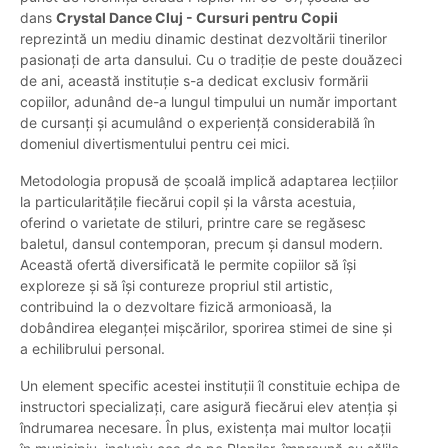
dans
Crystal Dance Cluj - Cursuri pentru Copii
reprezintă un mediu dinamic destinat dezvoltării tinerilor
pasionați de arta dansului. Cu o tradiție de peste douăzeci
de ani, această instituție s-a dedicat exclusiv formării
copiilor, adunând de-a lungul timpului un număr important
de cursanți și acumulând o experiență considerabilă în
domeniul divertismentului pentru cei mici.
Metodologia propusă de școală implică adaptarea lecțiilor
la particularitățile fiecărui copil și la vârsta acestuia,
oferind o varietate de stiluri, printre care se regăsesc
baletul, dansul contemporan, precum și dansul modern.
Această ofertă diversificată le permite copiilor să își
exploreze și să își contureze propriul stil artistic,
contribuind la o dezvoltare fizică armonioasă, la
dobândirea eleganței mișcărilor, sporirea stimei de sine și
a echilibrului personal.
Un element specific acestei instituții îl constituie echipa de
instructori specializați, care asigură fiecărui elev atenția și
îndrumarea necesare. În plus, existența mai multor locații