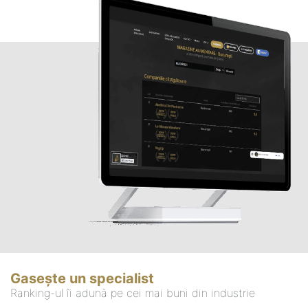
Gasește un specialist
Ranking-ul îi adună pe cei mai buni din industrie