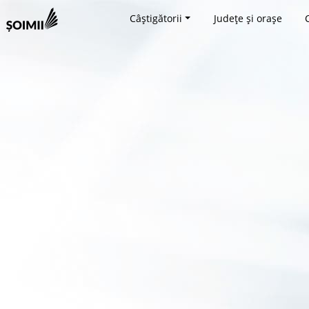
Câștigătorii
Județe și orașe