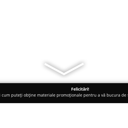
Felicitări!
ți cum puteți obține materiale promoționale pentru a vă bucura d
uri de Joacă - Galaţi
Siege Paintball Galati