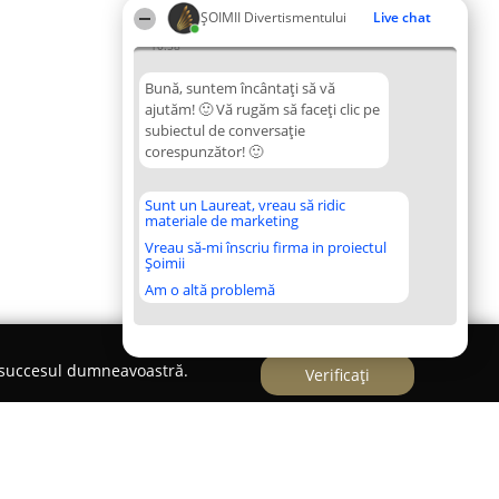
ŞOIMII Divertismentului
Live chat
10:58
Bună, suntem încântați să vă
ajutăm! 🙂 Vă rugăm să faceți clic pe
subiectul de conversație
corespunzător! 🙂
Sunt un Laureat, vreau să ridic
materiale de marketing
Vreau să-mi înscriu firma in proiectul
Șoimii
Am o altă problemă
e succesul dumneavoastră.
Verificați