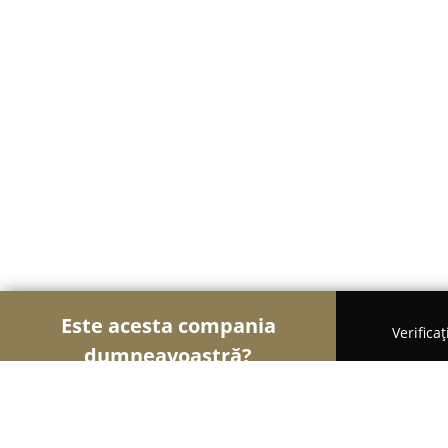
Este acesta compania
Verifica
dumneavoastră?
Şoimii Divertismentului
Evenimente, Dansuri, Loc