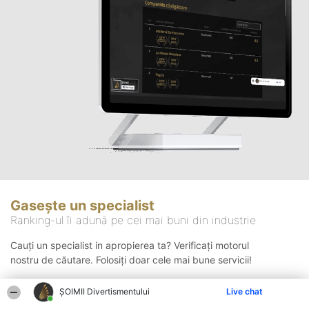
Gasește un specialist
Ranking-ul îi adună pe cei mai buni din industrie
Cauți un specialist in apropierea ta? Verificați motorul
nostru de căutare. Folosiți doar cele mai bune servicii!
ŞOIMII Divertismentului
Live chat
Căutare