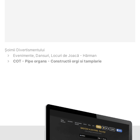
Şoimii Divertismentului
Evenimente, Dansuri, Locuri de Joacă - Hărman
COT - Pipe organs - Constructii orgi si tamplarie