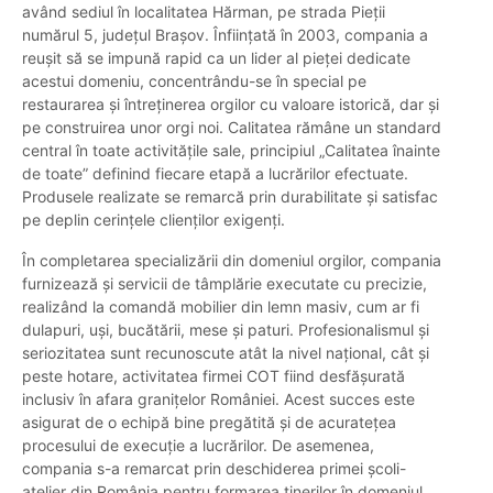
având sediul în localitatea Hărman, pe strada Pieții
numărul 5, județul Brașov. Înființată în 2003, compania a
reușit să se impună rapid ca un lider al pieței dedicate
acestui domeniu, concentrându-se în special pe
restaurarea și întreținerea orgilor cu valoare istorică, dar și
pe construirea unor orgi noi. Calitatea rămâne un standard
central în toate activitățile sale, principiul „Calitatea înainte
de toate” definind fiecare etapă a lucrărilor efectuate.
Produsele realizate se remarcă prin durabilitate și satisfac
pe deplin cerințele clienților exigenți.
În completarea specializării din domeniul orgilor, compania
furnizează și servicii de tâmplărie executate cu precizie,
realizând la comandă mobilier din lemn masiv, cum ar fi
dulapuri, uși, bucătării, mese și paturi. Profesionalismul și
seriozitatea sunt recunoscute atât la nivel național, cât și
peste hotare, activitatea firmei COT fiind desfășurată
inclusiv în afara granițelor României. Acest succes este
asigurat de o echipă bine pregătită și de acuratețea
procesului de execuție a lucrărilor. De asemenea,
compania s-a remarcat prin deschiderea primei școli-
atelier din România pentru formarea tinerilor în domeniul