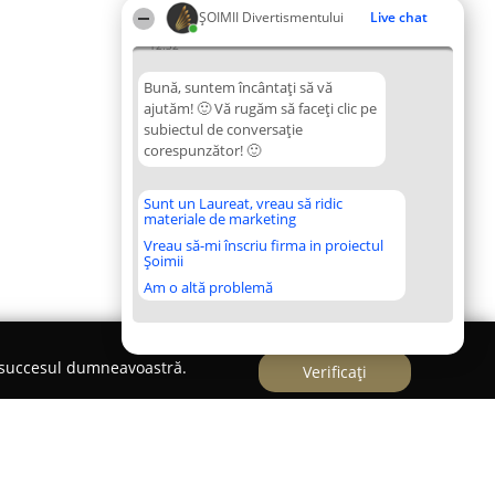
ŞOIMII Divertismentului
Live chat
12:32
Bună, suntem încântați să vă
ajutăm! 🙂 Vă rugăm să faceți clic pe
subiectul de conversație
corespunzător! 🙂
Sunt un Laureat, vreau să ridic
materiale de marketing
Vreau să-mi înscriu firma in proiectul
Șoimii
Am o altă problemă
e succesul dumneavoastră.
Verificați