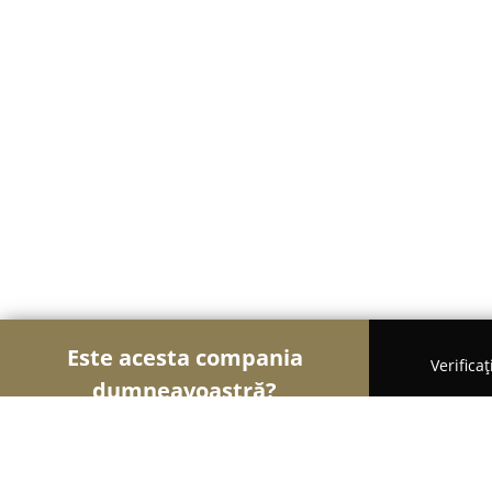
Este acesta compania
Verifica
dumneavoastră?
Şoimii Divertismentului
Evenimente, Dansuri, Lo