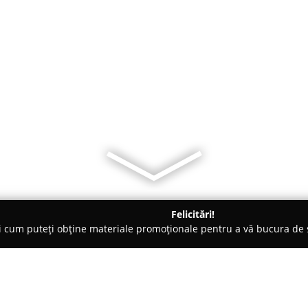
Felicitări!
ți cum puteți obține materiale promoționale pentru a vă bucura d
curi de Joacă - Hunedoara
Impact Paintball Arena