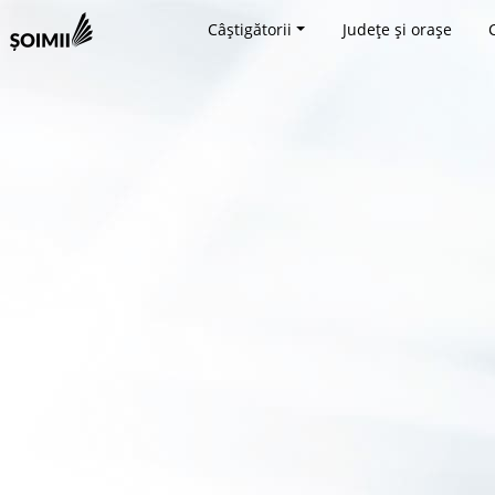
Câștigătorii
Județe și orașe