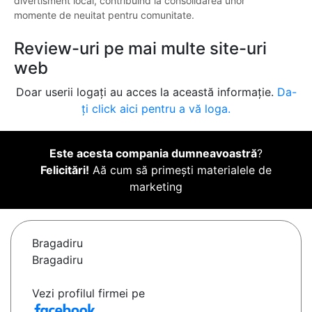
divertisment local, contribuind la consolidarea unor
momente de neuitat pentru comunitate.
Review-uri pe mai multe site-uri
web
Doar userii logați au acces la această informație.
Da-
ți click aici pentru a vă loga.
Este acesta compania dumneavoastră
?
Felicitări!
Aă cum să primești materialele de
marketing
Bragadiru
Bragadiru
Vezi profilul firmei pe