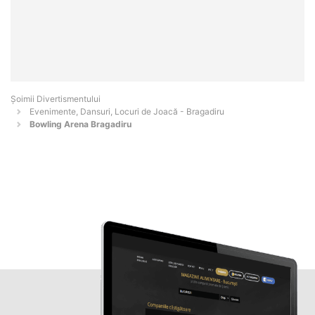
Şoimii Divertismentului
Evenimente, Dansuri, Locuri de Joacă - Bragadiru
Bowling Arena Bragadiru