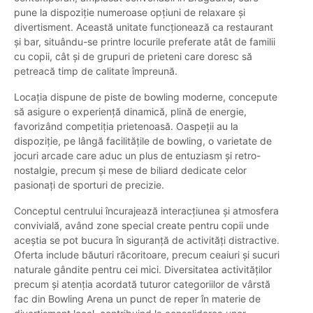
pune la dispoziție numeroase opțiuni de relaxare și
divertisment. Această unitate funcționează ca restaurant
și bar, situându-se printre locurile preferate atât de familii
cu copii, cât și de grupuri de prieteni care doresc să
petreacă timp de calitate împreună.
Locația dispune de piste de bowling moderne, concepute
să asigure o experiență dinamică, plină de energie,
favorizând competiția prietenoasă. Oaspeții au la
dispoziție, pe lângă facilitățile de bowling, o varietate de
jocuri arcade care aduc un plus de entuziasm și retro-
nostalgie, precum și mese de biliard dedicate celor
pasionați de sporturi de precizie.
Conceptul centrului încurajează interacțiunea și atmosfera
convivială, având zone special create pentru copii unde
aceștia se pot bucura în siguranță de activități distractive.
Oferta include băuturi răcoritoare, precum ceaiuri și sucuri
naturale gândite pentru cei mici. Diversitatea activităților
precum și atenția acordată tuturor categoriilor de vârstă
fac din Bowling Arena un punct de reper în materie de