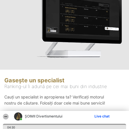
Gasește un specialist
Ranking-ul îi adună pe cei mai buni din industrie
Cauți un specialist in apropierea ta? Verificați motorul
nostru de căutare. Folosiți doar cele mai bune servicii!
ŞOIMII Divertismentului
Live chat
Căutare
04:30