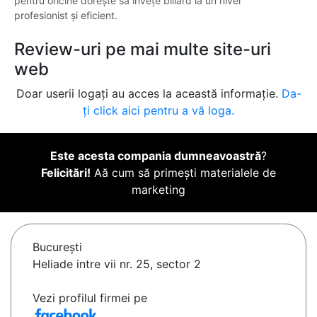
pentru oricine dorește să învețe biliard la un nivel
profesionist și eficient.
Review-uri pe mai multe site-uri
web
Doar userii logați au acces la această informație.
Da-
ți click aici pentru a vă loga.
Este acesta compania dumneavoastră
?
Felicitări!
Aă cum să primești materialele de
marketing
Bucureşti
Heliade intre vii nr. 25, sector 2
Vezi profilul firmei pe