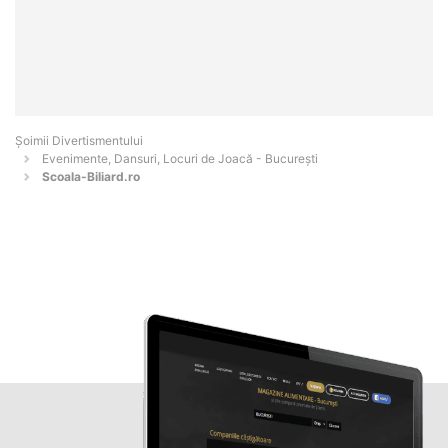
Şoimii Divertismentului
Evenimente, Dansuri, Locuri de Joacă - Bucureşti
Scoala-Biliard.ro