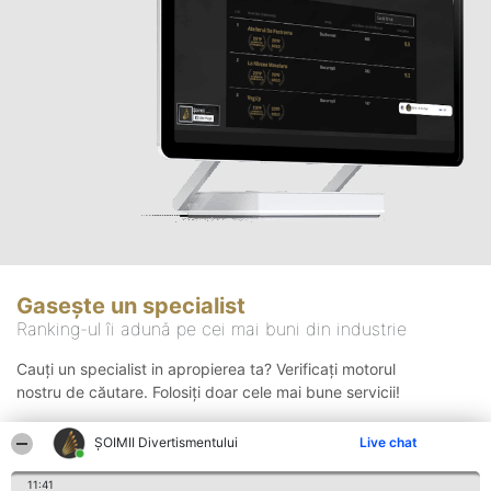
Gasește un specialist
Ranking-ul îi adună pe cei mai buni din industrie
Cauți un specialist in apropierea ta? Verificați motorul
nostru de căutare. Folosiți doar cele mai bune servicii!
ŞOIMII Divertismentului
Live chat
Căutare
11:41