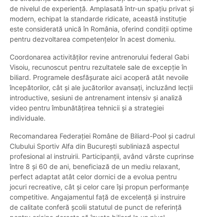
de nivelul de experiență. Amplasată într-un spațiu privat și
modern, echipat la standarde ridicate, această instituție
este considerată unică în România, oferind condiții optime
pentru dezvoltarea competențelor în acest domeniu.
Coordonarea activităților revine antrenorului federal Gabi
Visoiu, recunoscut pentru rezultatele sale de excepție în
biliard. Programele desfășurate aici acoperă atât nevoile
începătorilor, cât și ale jucătorilor avansați, incluzând lecții
introductive, sesiuni de antrenament intensiv și analiză
video pentru îmbunătățirea tehnicii și a strategiei
individuale.
Recomandarea Federației Române de Biliard-Pool și cadrul
Clubului Sportiv Alfa din București subliniază aspectul
profesional al instruirii. Participanții, având vârste cuprinse
între 8 și 60 de ani, beneficiază de un mediu relaxant,
perfect adaptat atât celor dornici de a evolua pentru
jocuri recreative, cât și celor care își propun performanțe
competitive. Angajamentul față de excelență și instruire
de calitate conferă școlii statutul de punct de referință