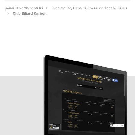
Şoimii Divertismentului
Evenimente, Dansuri, Locuri de Joacă - Sibiu
Club Biliard Karbon