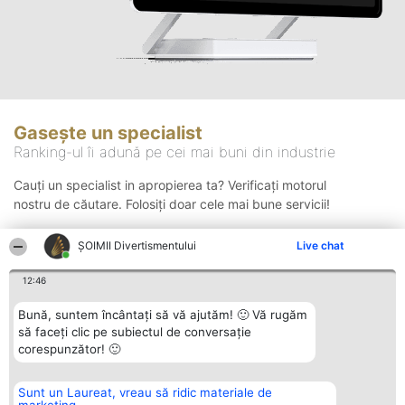
Gasește un specialist
Ranking-ul îi adună pe cei mai buni din industrie
Cauți un specialist in apropierea ta? Verificați motorul
nostru de căutare. Folosiți doar cele mai bune servicii!
ŞOIMII Divertismentului
Live chat
Căutare
12:46
Bună, suntem încântați să vă ajutăm! 🙂 Vă rugăm
să faceți clic pe subiectul de conversație
corespunzător! 🙂
Sunt un Laureat, vreau să ridic materiale de
Organizator Ranking
Plebiscyt
Contact