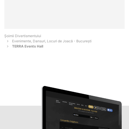
Şoimii Divertismentului
Evenimente, Dansuri, Locuri de Joacă - Bucureşti
TERRA Events Hall