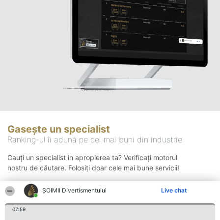
Gasește un specialist
Ranking-ul îi adună pe cei mai buni din industrie
Cauți un specialist in apropierea ta? Verificați motorul
nostru de căutare. Folosiți doar cele mai bune servicii!
ŞOIMII Divertismentului
Live chat
Căutare
07:59