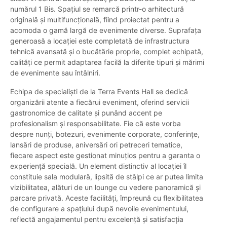
numărul 1 Bis. Spațiul se remarcă printr-o arhitectură
originală și multifuncțională, fiind proiectat pentru a
acomoda o gamă largă de evenimente diverse. Suprafața
generoasă a locației este completată de infrastructura
tehnică avansată și o bucătărie proprie, complet echipată,
calități ce permit adaptarea facilă la diferite tipuri și mărimi
de evenimente sau întâlniri.
Echipa de specialiști de la Terra Events Hall se dedică
organizării atente a fiecărui eveniment, oferind servicii
gastronomice de calitate și punând accent pe
profesionalism și responsabilitate. Fie că este vorba
despre nunți, botezuri, evenimente corporate, conferințe,
lansări de produse, aniversări ori petreceri tematice,
fiecare aspect este gestionat minuțios pentru a garanta o
experiență specială. Un element distinctiv al locației îl
constituie sala modulară, lipsită de stâlpi ce ar putea limita
vizibilitatea, alături de un lounge cu vedere panoramică și
parcare privată. Aceste facilități, împreună cu flexibilitatea
de configurare a spațiului după nevoile evenimentului,
reflectă angajamentul pentru excelență și satisfacția