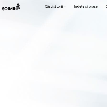
Câștigătorii
Județe și orașe