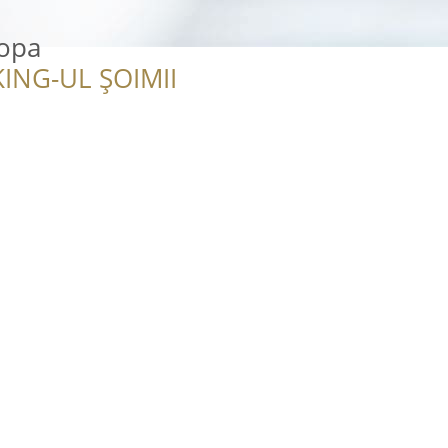
ropa
ING-UL ȘOIMII