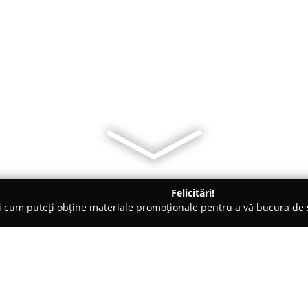
Felicitări!
ți cum puteți obține materiale promoționale pentru a vă bucura d
curi de Joacă - Bucureşti
Tenis Club Europa