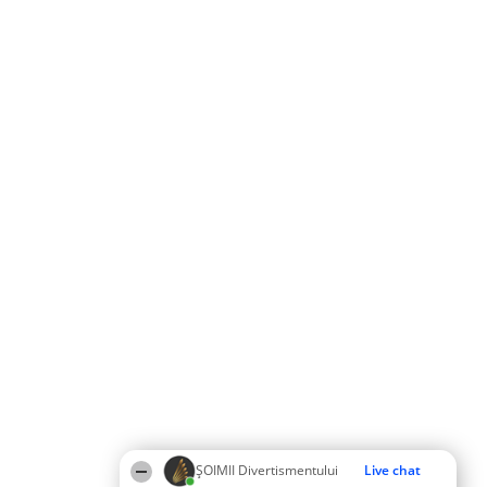
ŞOIMII Divertismentului
Live chat