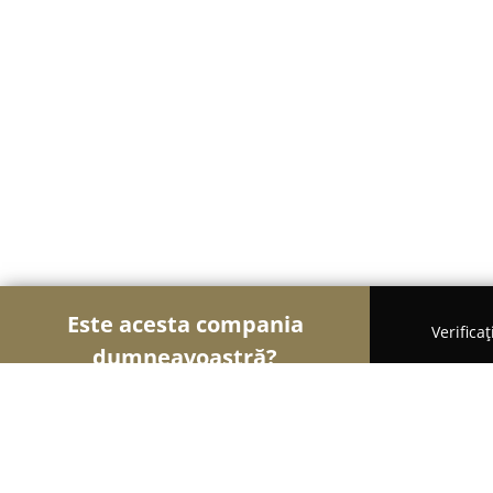
Este acesta compania
Verifica
dumneavoastră?
Şoimii Divertismentului
Evenimente, Dansuri, Lo