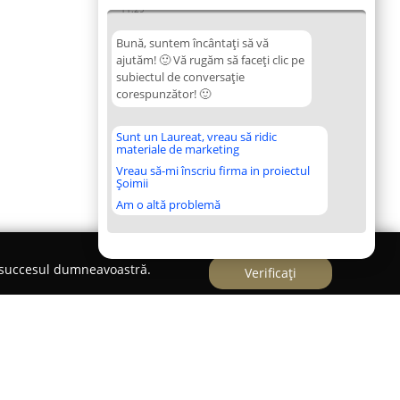
11:29
Bună, suntem încântați să vă
ajutăm! 🙂 Vă rugăm să faceți clic pe
subiectul de conversație
corespunzător! 🙂
Sunt un Laureat, vreau să ridic
materiale de marketing
Vreau să-mi înscriu firma in proiectul
Șoimii
Am o altă problemă
e succesul dumneavoastră.
Verificați