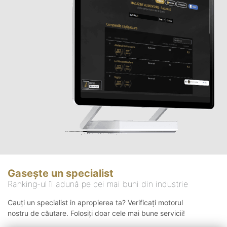
Gasește un specialist
Ranking-ul îi adună pe cei mai buni din industrie
Cauți un specialist in apropierea ta? Verificați motorul
nostru de căutare. Folosiți doar cele mai bune servicii!