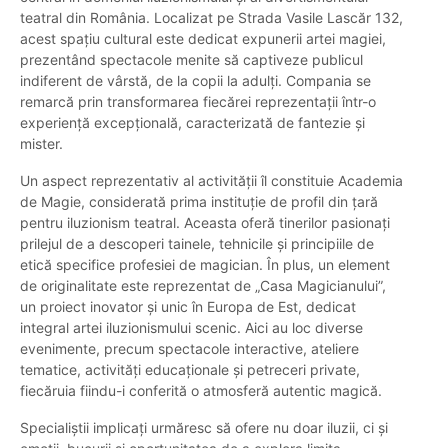
teatral din România. Localizat pe Strada Vasile Lascăr 132,
acest spațiu cultural este dedicat expunerii artei magiei,
prezentând spectacole menite să captiveze publicul
indiferent de vârstă, de la copii la adulți. Compania se
remarcă prin transformarea fiecărei reprezentații într-o
experiență excepțională, caracterizată de fantezie și
mister.
Un aspect reprezentativ al activității îl constituie Academia
de Magie, considerată prima instituție de profil din țară
pentru iluzionism teatral. Aceasta oferă tinerilor pasionați
prilejul de a descoperi tainele, tehnicile și principiile de
etică specifice profesiei de magician. În plus, un element
de originalitate este reprezentat de „Casa Magicianului”,
un proiect inovator și unic în Europa de Est, dedicat
integral artei iluzionismului scenic. Aici au loc diverse
evenimente, precum spectacole interactive, ateliere
tematice, activități educaționale și petreceri private,
fiecăruia fiindu-i conferită o atmosferă autentic magică.
Specialiștii implicați urmăresc să ofere nu doar iluzii, ci și