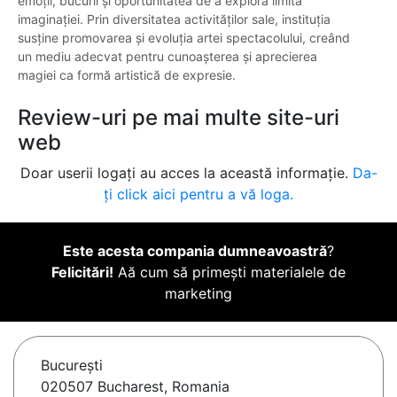
emoții, bucurii și oportunitatea de a explora limita
imaginației. Prin diversitatea activităților sale, instituția
susține promovarea și evoluția artei spectacolului, creând
un mediu adecvat pentru cunoașterea și aprecierea
magiei ca formă artistică de expresie.
Review-uri pe mai multe site-uri
web
Doar userii logați au acces la această informație.
Da-
ți click aici pentru a vă loga.
Este acesta compania dumneavoastră
?
Felicitări!
Aă cum să primești materialele de
marketing
Bucureşti
020507 Bucharest, Romania