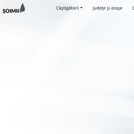
Câștigătorii
Județe și orașe