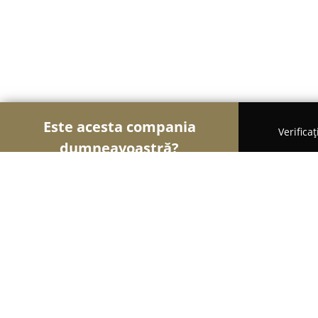
Este acesta compania
Verifica
dumneavoastră?
Şoimii Divertismentului
Evenimente, Dansuri, Lo
Teatrul de Comedie