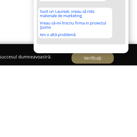
Sunt un Laureat, vreau să ridic
materiale de marketing
Vreau să-mi înscriu firma in proiectul
Șoimii
Am o altă problemă
e succesul dumneavoastră.
Verificați
 la adresa Sf. Dumitru nr. 2,
Teatrul de Comedie
 cultural al României, având ca principal obiectiv
ituția a fost fondată în anul 1960 de către