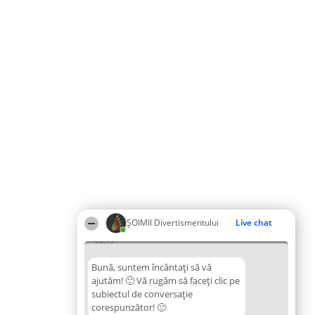
ŞOIMII Divertismentului
Live chat
06:15
Bună, suntem încântați să vă
ajutăm! 🙂 Vă rugăm să faceți clic pe
subiectul de conversație
corespunzător! 🙂