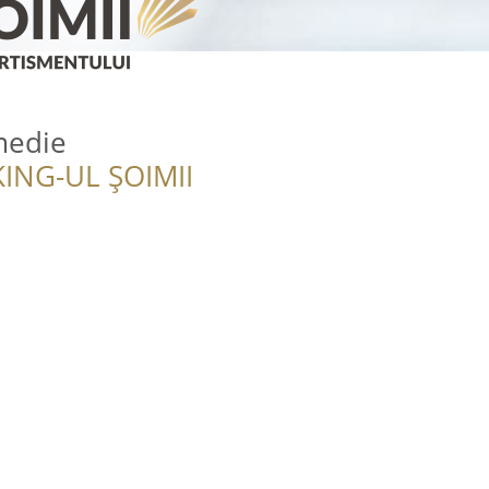
medie
ING-UL ȘOIMII