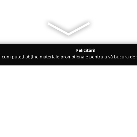
Felicitări!
ți cum puteți obține materiale promoționale pentru a vă bucura d
curi de Joacă - Bucureşti
Teatrul de Comedie
Despre companie:
Aflată în centrul Bucureștiului,
joacă un rol central în peisajul
promovarea artei comediei. Inst