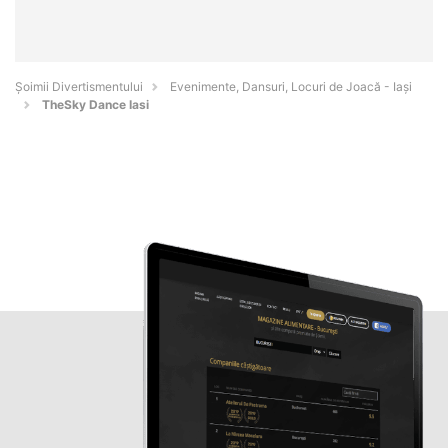
Şoimii Divertismentului
Evenimente, Dansuri, Locuri de Joacă - Iaşi
TheSky Dance Iasi