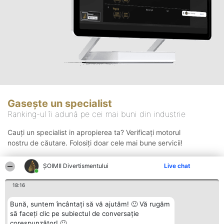
Gasește un specialist
Ranking-ul îi adună pe cei mai buni din industrie
Cauți un specialist in apropierea ta? Verificați motorul
nostru de căutare. Folosiți doar cele mai bune servicii!
ŞOIMII Divertismentului
Live chat
Căutare
18:16
Bună, suntem încântați să vă ajutăm! 🙂 Vă rugăm
să faceți clic pe subiectul de conversație
corespunzător! 🙂