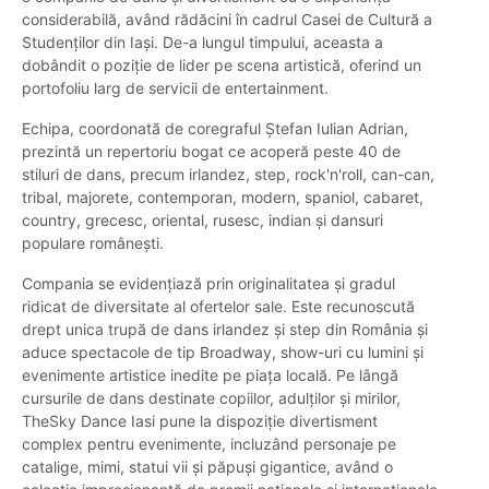
considerabilă, având rădăcini în cadrul Casei de Cultură a
Studenților din Iași. De-a lungul timpului, aceasta a
dobândit o poziție de lider pe scena artistică, oferind un
portofoliu larg de servicii de entertainment.
Echipa, coordonată de coregraful Ștefan Iulian Adrian,
prezintă un repertoriu bogat ce acoperă peste 40 de
stiluri de dans, precum irlandez, step, rock'n'roll, can-can,
tribal, majorete, contemporan, modern, spaniol, cabaret,
country, grecesc, oriental, rusesc, indian și dansuri
populare românești.
Compania se evidențiază prin originalitatea și gradul
ridicat de diversitate al ofertelor sale. Este recunoscută
drept unica trupă de dans irlandez și step din România și
aduce spectacole de tip Broadway, show-uri cu lumini și
evenimente artistice inedite pe piața locală. Pe lângă
cursurile de dans destinate copiilor, adulților și mirilor,
TheSky Dance Iasi pune la dispoziție divertisment
complex pentru evenimente, incluzând personaje pe
catalige, mimi, statui vii și păpuși gigantice, având o