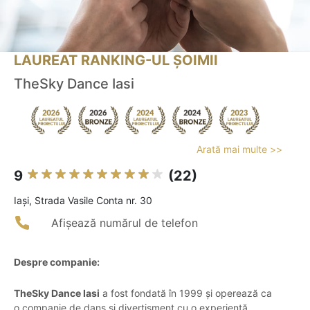
LAUREAT RANKING-UL ȘOIMII
TheSky Dance Iasi
Arată mai multe >>
9
(22)
Iaşi, Strada Vasile Conta nr. 30
Afișează numărul de telefon
Despre companie:
TheSky Dance Iasi
a fost fondată în 1999 și operează ca
o companie de dans și divertisment cu o experiență