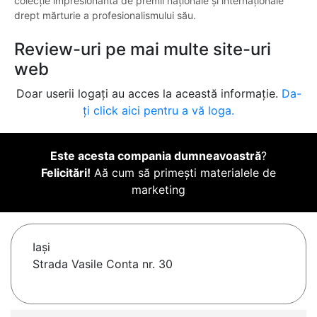
colecție impresionantă de premii naționale și internaționale
drept mărturie a profesionalismului său.
Review-uri pe mai multe site-uri
web
Doar userii logați au acces la această informație.
Da-
ți click aici pentru a vă loga.
Este acesta compania dumneavoastră
?
Felicitări!
Aă cum să primești materialele de
marketing
Iaşi
Strada Vasile Conta nr. 30