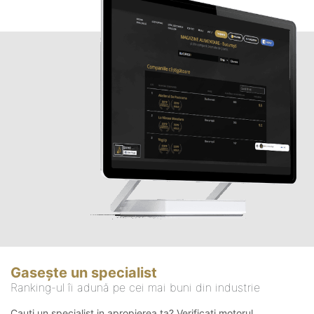
Gasește un specialist
Ranking-ul îi adună pe cei mai buni din industrie
Cauți un specialist in apropierea ta? Verificați motorul