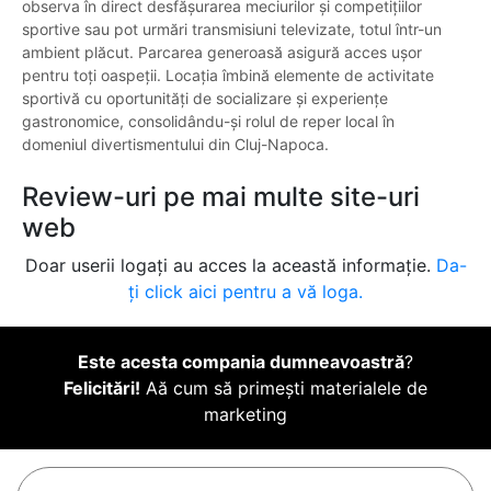
observa în direct desfășurarea meciurilor și competițiilor
sportive sau pot urmări transmisiuni televizate, totul într-un
ambient plăcut. Parcarea generoasă asigură acces ușor
pentru toți oaspeții. Locația îmbină elemente de activitate
sportivă cu oportunități de socializare și experiențe
gastronomice, consolidându-și rolul de reper local în
domeniul divertismentului din Cluj-Napoca.
Review-uri pe mai multe site-uri
web
Doar userii logați au acces la această informație.
Da-
ți click aici pentru a vă loga.
Este acesta compania dumneavoastră
?
Felicitări!
Aă cum să primești materialele de
marketing