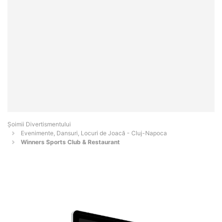
Şoimii Divertismentului
Evenimente, Dansuri, Locuri de Joacă - Cluj-Napoca
Winners Sports Club & Restaurant