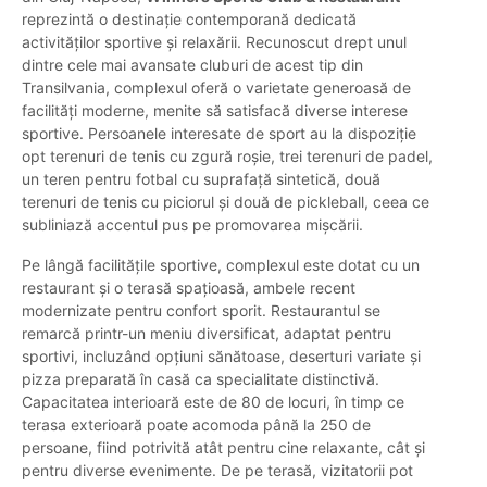
reprezintă o destinație contemporană dedicată
activităților sportive și relaxării. Recunoscut drept unul
dintre cele mai avansate cluburi de acest tip din
Transilvania, complexul oferă o varietate generoasă de
facilități moderne, menite să satisfacă diverse interese
sportive. Persoanele interesate de sport au la dispoziție
opt terenuri de tenis cu zgură roșie, trei terenuri de padel,
un teren pentru fotbal cu suprafață sintetică, două
terenuri de tenis cu piciorul și două de pickleball, ceea ce
subliniază accentul pus pe promovarea mișcării.
Pe lângă facilitățile sportive, complexul este dotat cu un
restaurant și o terasă spațioasă, ambele recent
modernizate pentru confort sporit. Restaurantul se
remarcă printr-un meniu diversificat, adaptat pentru
sportivi, incluzând opțiuni sănătoase, deserturi variate și
pizza preparată în casă ca specialitate distinctivă.
Capacitatea interioară este de 80 de locuri, în timp ce
terasa exterioară poate acomoda până la 250 de
persoane, fiind potrivită atât pentru cine relaxante, cât și
pentru diverse evenimente. De pe terasă, vizitatorii pot