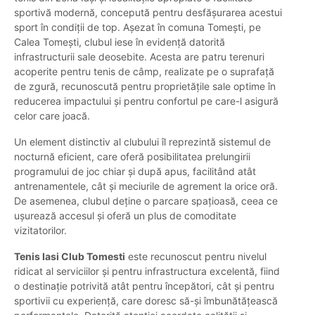
sportivă modernă, concepută pentru desfășurarea acestui
sport în condiții de top. Așezat în comuna Tomești, pe
Calea Tomești, clubul iese în evidență datorită
infrastructurii sale deosebite. Acesta are patru terenuri
acoperite pentru tenis de câmp, realizate pe o suprafață
de zgură, recunoscută pentru proprietățile sale optime în
reducerea impactului și pentru confortul pe care-l asigură
celor care joacă.
Un element distinctiv al clubului îl reprezintă sistemul de
nocturnă eficient, care oferă posibilitatea prelungirii
programului de joc chiar și după apus, facilitând atât
antrenamentele, cât și meciurile de agrement la orice oră.
De asemenea, clubul deține o parcare spațioasă, ceea ce
ușurează accesul și oferă un plus de comoditate
vizitatorilor.
Tenis Iasi Club Tomesti
este recunoscut pentru nivelul
ridicat al serviciilor și pentru infrastructura excelentă, fiind
o destinație potrivită atât pentru începători, cât și pentru
sportivii cu experiență, care doresc să-și îmbunătățească