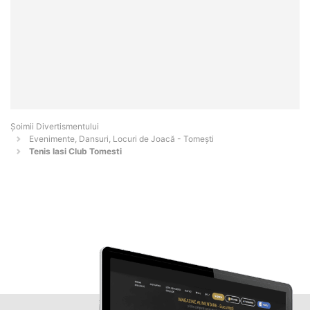
Şoimii Divertismentului
Evenimente, Dansuri, Locuri de Joacă - Tomeşti
Tenis Iasi Club Tomesti