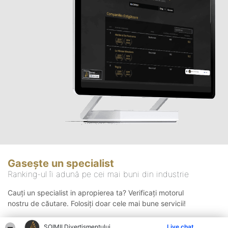
Gasește un specialist
Ranking-ul îi adună pe cei mai buni din industrie
Cauți un specialist in apropierea ta? Verificați motorul
nostru de căutare. Folosiți doar cele mai bune servicii!
ŞOIMII Divertismentului
Live chat