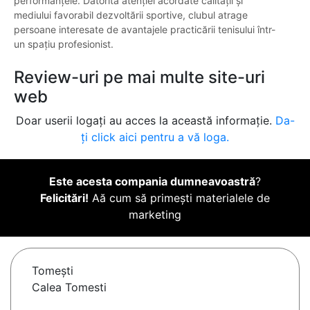
performanțele. Datorită atenției acordate calității și
mediului favorabil dezvoltării sportive, clubul atrage
persoane interesate de avantajele practicării tenisului într-
un spațiu profesionist.
Review-uri pe mai multe site-uri
web
Doar userii logați au acces la această informație.
Da-
ți click aici pentru a vă loga.
Este acesta compania dumneavoastră
?
Felicitări!
Aă cum să primești materialele de
marketing
Tomeşti
Calea Tomesti