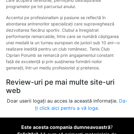
care acoperă terenurile, permițând desfășurarea
programelor pe tot parcursul anului.
Accentul pe profesionalism şi pasiune se reflectă în
abordarea antrenorilor specializați care supraveghează
dezvoltarea fiecărui sportiv. Clubul a înregistrat
performanțe remarcabile, între care se numără câștigarea
unei medalii la un turneu european de juniori sub 10 ani—o
realizare inedită pentru un club românesc. Tenis Club
Ciprian Porumb se remarcă prin angajamentul constant
faţă de excelenţă şi prin susţinerea formării noilor
generaţii, într-un mediu profesionist şi prietenos.
Review-uri pe mai multe site-uri
web
Doar userii logați au acces la această informație.
Da-
ți click aici pentru a vă loga.
Este acesta compania dumneavoastră
?