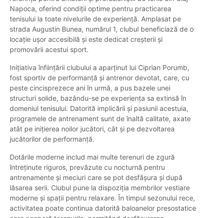
Napoca, oferind condiții optime pentru practicarea
tenisului la toate nivelurile de experiență. Amplasat pe
strada Augustin Bunea, numărul 1, clubul beneficiază de o
locație ușor accesibilă și este dedicat creșterii și
promovării acestui sport.
Inițiativa înființării clubului a aparținut lui Ciprian Porumb,
fost sportiv de performanță şi antrenor devotat, care, cu
peste cincisprezece ani în urmă, a pus bazele unei
structuri solide, bazându-se pe experiența sa extinsă în
domeniul tenisului. Datorită implicării și pasiunii acestuia,
programele de antrenament sunt de înaltă calitate, axate
atât pe inițierea noilor jucători, cât și pe dezvoltarea
jucătorilor de performanță.
Dotările moderne includ mai multe terenuri de zgură
întreținute riguros, prevăzute cu nocturnă pentru
antrenamente şi meciuri care se pot desfăşura și după
lăsarea serii. Clubul pune la dispoziția membrilor vestiare
moderne și spații pentru relaxare. În timpul sezonului rece,
activitatea poate continua datorită baloanelor presostatice