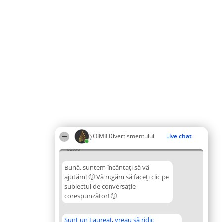
ŞOIMII Divertismentului
Live chat
02:06
Bună, suntem încântați să vă
ajutăm! 🙂 Vă rugăm să faceți clic pe
subiectul de conversație
corespunzător! 🙂
Sunt un Laureat, vreau să ridic