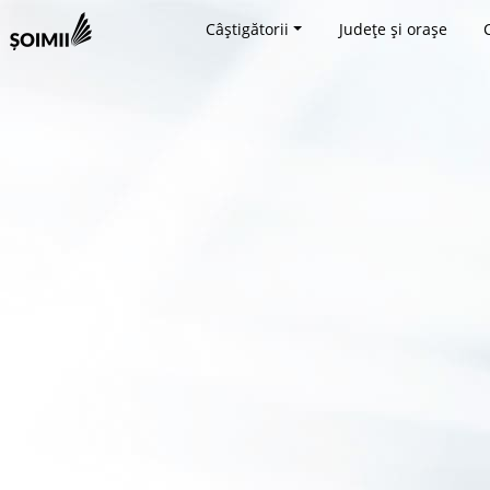
Câștigătorii
Județe și orașe