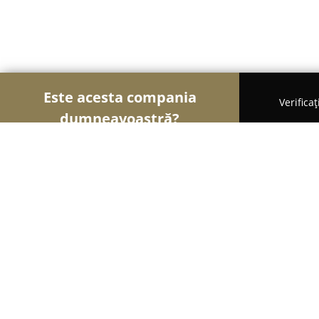
Este acesta compania
Verifica
dumneavoastră?
Şoimii Divertismentului
Evenimente, Dansuri, Lo
BluParty