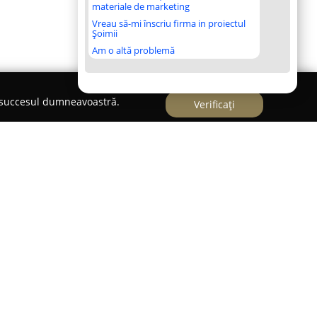
materiale de marketing
Vreau să-mi înscriu firma in proiectul
Șoimii
Am o altă problemă
e succesul dumneavoastră.
Verificați
rmă de referință în sectorul divertismentului din
rganizarea de evenimente și petreceri pentru
ste 13 ani, BluParty a dobândit reputația unui
u familiile, cât și pentru companiile care își
nțe de neuitat pline de distracție.