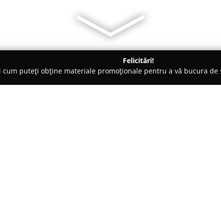
Felicitări!
ți cum puteți obține materiale promoționale pentru a vă bucura d
curi de Joacă - Bucureşti
BluParty
Despre companie:
BluParty
se evidențiază ca o fi
România, concentrându-se pe o
copii. Având o experiență de pe
partener de încredere atât pentr
Arată mai multe >>
doresc să ofere copiilor experie