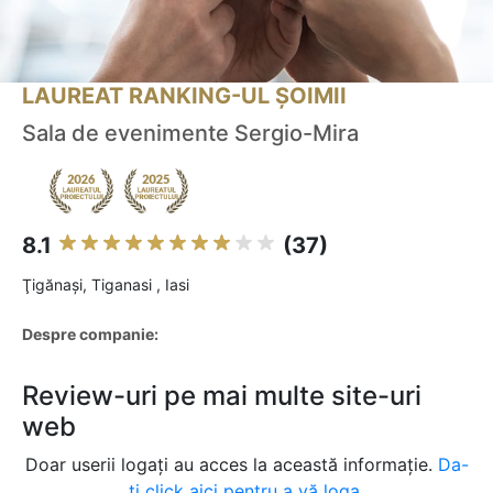
LAUREAT RANKING-UL ȘOIMII
Sala de evenimente Sergio-Mira
8.1
(37)
Ţigănaşi, Tiganasi , Iasi
Despre companie:
Review-uri pe mai multe site-uri
web
Doar userii logați au acces la această informație.
Da-
ți click aici pentru a vă loga.