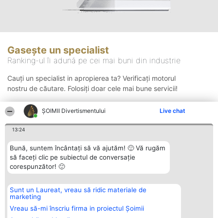
Gasește un specialist
Ranking-ul îi adună pe cei mai buni din industrie
Cauți un specialist in apropierea ta? Verificați motorul
nostru de căutare. Folosiți doar cele mai bune servicii!
ŞOIMII Divertismentului
Live chat
Căutare
13:24
Bună, suntem încântați să vă ajutăm! 🙂 Vă rugăm
să faceți clic pe subiectul de conversație
corespunzător! 🙂
Sunt un Laureat, vreau să ridic materiale de
Organizator Ranking
Plebiscyt
Contact
marketing
BRIGHT SOLUTIONS BR SRL
Câștigătorii
Contact
Aleea Timisul De Sus 2 Bl. A30
Lista Tuturor
Vreau să-mi înscriu firma in proiectul Șoimii
Sc. A Et. 4 Ap. 13 Cod 061952
Laureaților