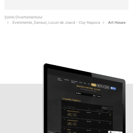
Şoimii Divertismentului
Evenimente, Dansuri, Locuri de Joacă - Cluj-Napoca
Art House