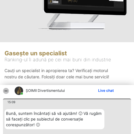
Gasește un specialist
Ranking-ul îi adună pe cei mai buni din industrie
Cauți un specialist in apropierea ta? Verificați motorul
nostru de căutare. Folosiți doar cele mai bune servicii!
ŞOIMII Divertismentului
Live chat
Căutare
15:09
Bună, suntem încântați să vă ajutăm! 🙂 Vă rugăm
să faceți clic pe subiectul de conversație
corespunzător! 🙂