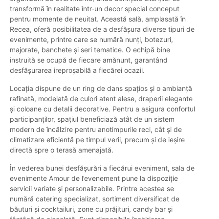
transformă în realitate într-un decor special conceput
pentru momente de neuitat. Această sală, amplasată în
Recea, oferă posibilitatea de a desfășura diverse tipuri de
evenimente, printre care se numără nunți, botezuri,
majorate, banchete și seri tematice. O echipă bine
instruită se ocupă de fiecare amănunt, garantând
desfășurarea ireproșabilă a fiecărei ocazii.
Locația dispune de un ring de dans spațios și o ambianță
rafinată, modelată de culori atent alese, draperii elegante
și coloane cu detalii decorative. Pentru a asigura confortul
participanților, spațiul beneficiază atât de un sistem
modern de încălzire pentru anotimpurile reci, cât și de
climatizare eficientă pe timpul verii, precum și de ieșire
directă spre o terasă amenajată.
În vederea bunei desfășurări a fiecărui eveniment, sala de
evenimente Amour de l’evenement pune la dispoziție
servicii variate și personalizabile. Printre acestea se
numără catering specializat, sortiment diversificat de
băuturi și cocktailuri, zone cu prăjituri, candy bar și