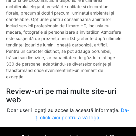
fântână de ciocolată. Sunt disponibile închirierea
mobilierului elegant, veselă de calitate și decorațiuni
florale, precum și dotări precum iluminatul ambiental și
candelabre. Opțiunile pentru consemnarea amintirilor
includ servicii profesionale de filmare HD, inclusiv cu
macara, fotografie și personalizare a invitațiilor. Atmosfera
este susținută de prezența unui DJ și efecte după ultimele
tendințe: jocuri de lumini, gheață carbonică, artificii.
Pentru un caracter distinct, se pot adăuga porumbei,
trăsuri sau limuzine, iar capacitatea de găzduire atinge
330 de persoane, adaptându-se diverselor cerințe și
transformând orice eveniment într-un moment de
excepție.
Review-uri pe mai multe site-uri
web
Doar userii logați au acces la această informație.
Da-
ți click aici pentru a vă loga.