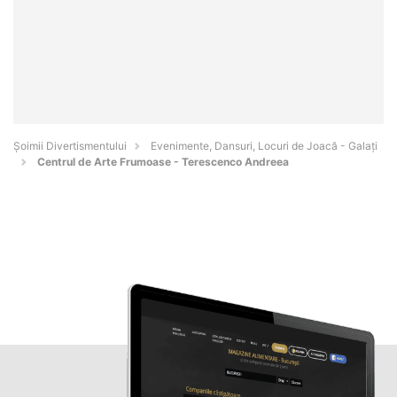
Şoimii Divertismentului
Evenimente, Dansuri, Locuri de Joacă - Galaţi
Centrul de Arte Frumoase - Terescenco Andreea