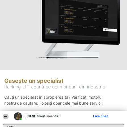
Gasește un specialist
Ranking-ul îi adună pe cei mai buni din industrie
Cauți un specialist in apropierea ta? Verificați motorul
nostru de căutare. Folosiți doar cele mai bune servicii!
ŞOIMII Divertismentului
Live chat
Căutare