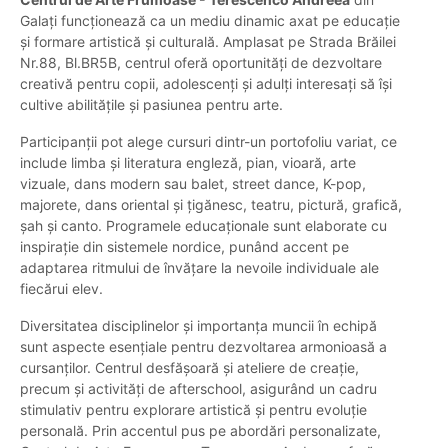
Galați funcționează ca un mediu dinamic axat pe educație
și formare artistică și culturală. Amplasat pe Strada Brăilei
Nr.88, Bl.BR5B, centrul oferă oportunități de dezvoltare
creativă pentru copii, adolescenți și adulți interesați să își
cultive abilitățile și pasiunea pentru arte.
Participanții pot alege cursuri dintr-un portofoliu variat, ce
include limba și literatura engleză, pian, vioară, arte
vizuale, dans modern sau balet, street dance, K-pop,
majorete, dans oriental și țigănesc, teatru, pictură, grafică,
șah și canto. Programele educaționale sunt elaborate cu
inspirație din sistemele nordice, punând accent pe
adaptarea ritmului de învățare la nevoile individuale ale
fiecărui elev.
Diversitatea disciplinelor și importanța muncii în echipă
sunt aspecte esențiale pentru dezvoltarea armonioasă a
cursanților. Centrul desfășoară și ateliere de creație,
precum și activități de afterschool, asigurând un cadru
stimulativ pentru explorare artistică și pentru evoluție
personală. Prin accentul pus pe abordări personalizate,