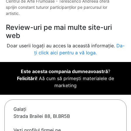
Centrul de Arte Frumoase - Terescenco Andreea oferă
sprijin constant tuturor participanților pe parcursul lor
artistic.
Review-uri pe mai multe site-uri
web
Doar userii logați au acces la această informație.
Da-
ți click aici pentru a vă loga.
Este acesta compania dumneavoastră
?
Felicitări!
Aă cum să primești materialele de
marketing
Galaţi
Strada Brailei 88, Bl.BR5B
Vezi profilul firmei pe