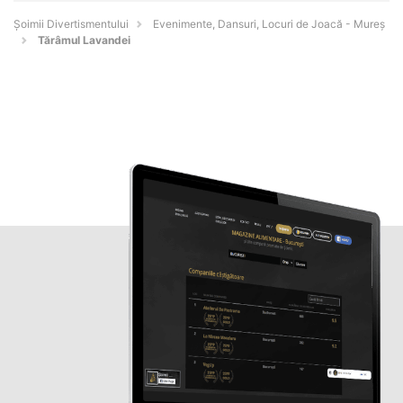
Şoimii Divertismentului
Evenimente, Dansuri, Locuri de Joacă - Mureş
Tărâmul Lavandei