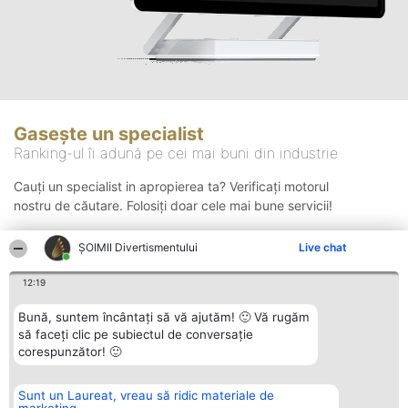
Gasește un specialist
Ranking-ul îi adună pe cei mai buni din industrie
Cauți un specialist in apropierea ta? Verificați motorul
nostru de căutare. Folosiți doar cele mai bune servicii!
ŞOIMII Divertismentului
Live chat
Căutare
12:19
Bună, suntem încântați să vă ajutăm! 🙂 Vă rugăm
să faceți clic pe subiectul de conversație
corespunzător! 🙂
Sunt un Laureat, vreau să ridic materiale de
Organizator Ranking
Plebiscyt
Contact