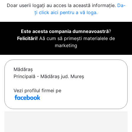
Doar userii logați au acces la această informație.
Da-
ți click aici pentru a vă loga.
Este acesta compania dumneavoastră
?
Felicitări!
Aă cum să primești materialele de
marketing
Mădăraş
Principală - Mădăraș jud. Mureș
Vezi profilul firmei pe