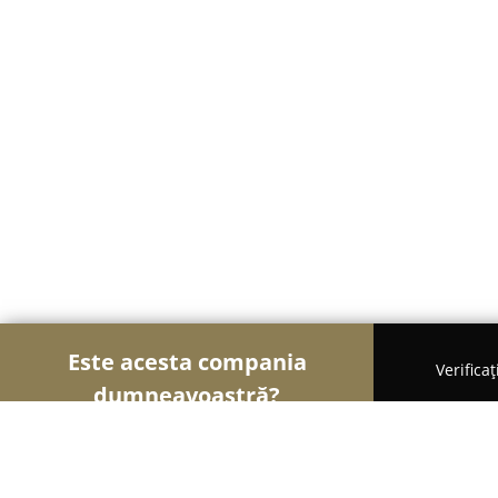
Este acesta compania
Verifica
dumneavoastră?
Şoimii Divertismentului
Evenimente, Dansuri, Lo