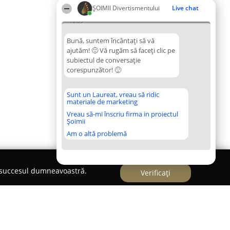
ŞOIMII Divertismentului
Live chat
18:09
Bună, suntem încântați să vă
ajutăm! 🙂 Vă rugăm să faceți clic pe
subiectul de conversație
corespunzător! 🙂
Sunt un Laureat, vreau să ridic
materiale de marketing
Vreau să-mi înscriu firma in proiectul
Șoimii
Am o altă problemă
e succesul dumneavoastră.
Verificați