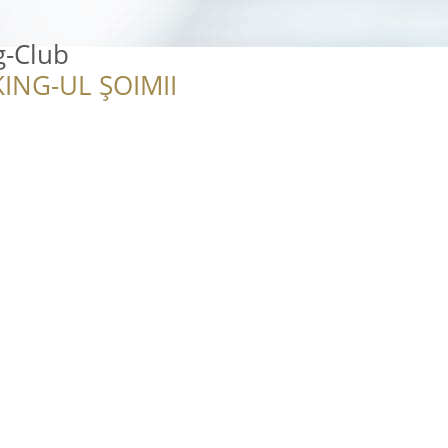
g-Club
ING-UL ȘOIMII