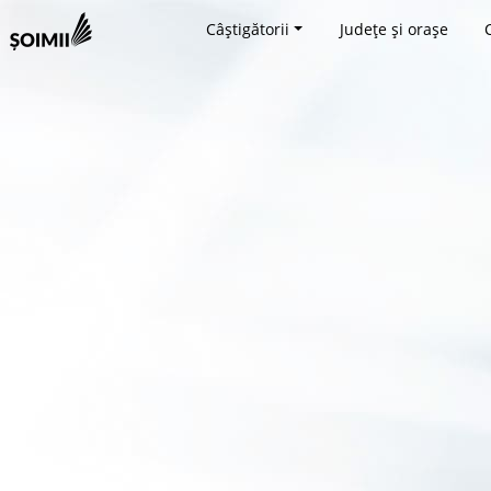
Câștigătorii
Județe și orașe