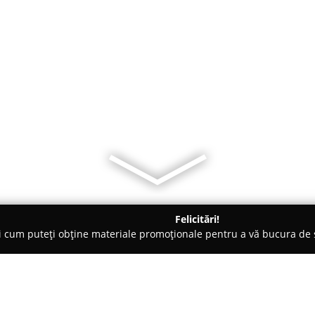
Felicitări!
ți cum puteți obține materiale promoționale pentru a vă bucura d
curi de Joacă - Cluj-Napoca
Citadel Gaming-Club