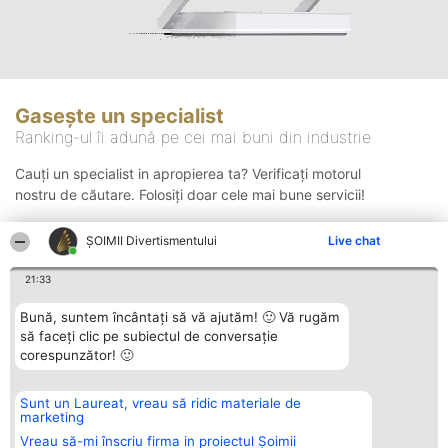
Gasește un specialist
Ranking-ul îi adună pe cei mai buni din industrie
Cauți un specialist in apropierea ta? Verificați motorul
nostru de căutare. Folosiți doar cele mai bune servicii!
ŞOIMII Divertismentului
Live chat
Căutare
21:33
Bună, suntem încântați să vă ajutăm! 🙂 Vă rugăm
să faceți clic pe subiectul de conversație
corespunzător! 🙂
Sunt un Laureat, vreau să ridic materiale de
Organizator Ranking
Plebiscyt
Contact
marketing
BRIGHT SOLUTIONS BR SRL
Câștigătorii
Contact
Aleea Timisul De Sus 2 Bl. A30
Lista Tuturor
Vreau să-mi înscriu firma in proiectul Șoimii