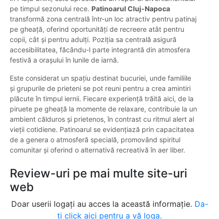
pe timpul sezonului rece.
Patinoarul Cluj-Napoca
transformă zona centrală într-un loc atractiv pentru patinaj
pe gheață, oferind oportunități de recreere atât pentru
copii, cât și pentru adulți. Poziția sa centrală asigură
accesibilitatea, făcându-l parte integrantă din atmosfera
festivă a orașului în lunile de iarnă.
Este considerat un spațiu destinat bucuriei, unde familiile
și grupurile de prieteni se pot reuni pentru a crea amintiri
plăcute în timpul iernii. Fiecare experiență trăită aici, de la
piruete pe gheață la momente de relaxare, contribuie la un
ambient călduros și prietenos, în contrast cu ritmul alert al
vieții cotidiene. Patinoarul se evidențiază prin capacitatea
de a genera o atmosferă specială, promovând spiritul
comunitar și oferind o alternativă recreativă în aer liber.
Review-uri pe mai multe site-uri
web
Doar userii logați au acces la această informație.
Da-
ți click aici pentru a vă loga.