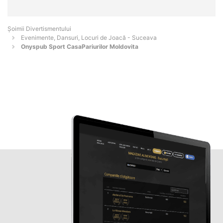
Şoimii Divertismentului
Evenimente, Dansuri, Locuri de Joacă - Suceava
Onyspub Sport CasaPariurilor Moldovita