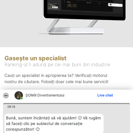
Gasește un specialist
Ranking-ul îi adună pe cei mai buni din industrie
Cauți un specialist in apropierea ta? Verificați motorul
nostru de căutare. Folosiți doar cele mai bune servicii!
ŞOIMII Divertismentului
Live chat
Căutare
08:18
Bună, suntem încântați să vă ajutăm! 🙂 Vă rugăm
să faceți clic pe subiectul de conversație
corespunzător! 🙂