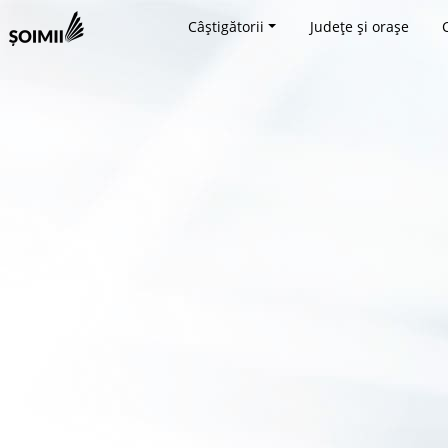
Câștigătorii
Județe și orașe