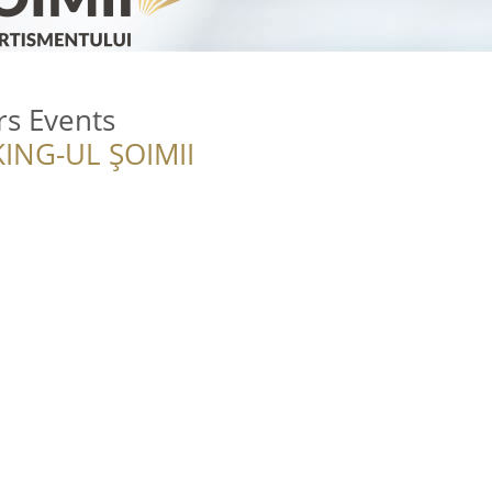
rs Events
ING-UL ȘOIMII