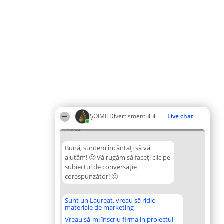
ŞOIMII Divertismentului
Live chat
15:32
Bună, suntem încântați să vă
ajutăm! 🙂 Vă rugăm să faceți clic pe
subiectul de conversație
corespunzător! 🙂
Sunt un Laureat, vreau să ridic
materiale de marketing
Vreau să-mi înscriu firma in proiectul