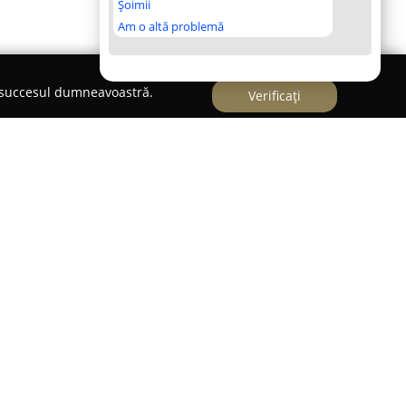
Șoimii
Am o altă problemă
e succesul dumneavoastră.
Verificați
ază în domeniul divertismentului și a acumulat o
torul media, fiind cunoscută în special în
ranițele orașului. Compania își concentrează
vicii de fotografie și videografie, evidențiindu-se
ază evenimentele și transformă momentele
 și înregistrări video impresionante.