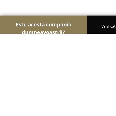
Este acesta compania
Verifica
dumneavoastră?
Şoimii Divertismentului
Evenimente, Dansuri, Lo
Anghel Brothers Events
9.8
(134)