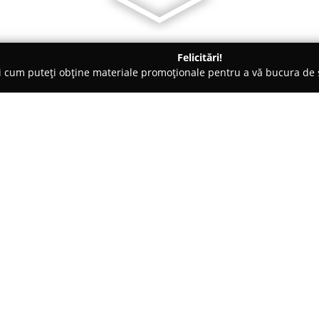
Felicitări!
ți cum puteți obține materiale promoționale pentru a vă bucura d
curi de Joacă - Timişoara
Anghel Brothers Events
Despre companie:
Anghel Brothers Events
active
experiență considerabilă în sec
Timișoara, însă și dincolo de g
activitatea pe furnizarea de ser
Arată mai multe >>
prin modul în care documente
importante în imagini distincte