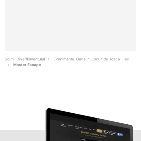
Şoimii Divertismentului
Evenimente, Dansuri, Locuri de Joacă - Iaşi
Master Escape