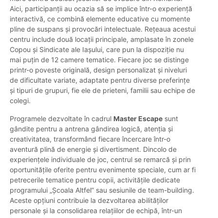
Aici, participanții au ocazia să se implice într-o experiență
interactivă, ce combină elemente educative cu momente
pline de suspans și provocări intelectuale. Rețeaua acestui
centru include două locații principale, amplasate în zonele
Copou și Sindicate ale Iașului, care pun la dispoziție nu
mai puțin de 12 camere tematice. Fiecare joc se distinge
printr-o poveste originală, design personalizat și niveluri
de dificultate variate, adaptate pentru diverse preferințe
și tipuri de grupuri, fie ele de prieteni, familii sau echipe de
colegi.
Programele dezvoltate în cadrul
Master Escape
sunt
gândite pentru a antrena gândirea logică, atenția și
creativitatea, transformând fiecare încercare într-o
aventură plină de energie și divertisment. Dincolo de
experiențele individuale de joc, centrul se remarcă și prin
oportunitățile oferite pentru evenimente speciale, cum ar fi
petrecerile tematice pentru copii, activitățile dedicate
programului „Școala Altfel” sau sesiunile de team-building.
Aceste opțiuni contribuie la dezvoltarea abilităților
personale și la consolidarea relațiilor de echipă, într-un