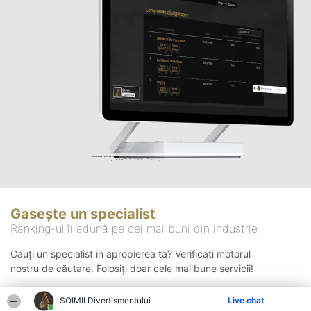
Gasește un specialist
Ranking-ul îi adună pe cei mai buni din industrie
Cauți un specialist in apropierea ta? Verificați motorul
nostru de căutare. Folosiți doar cele mai bune servicii!
ŞOIMII Divertismentului
Live chat