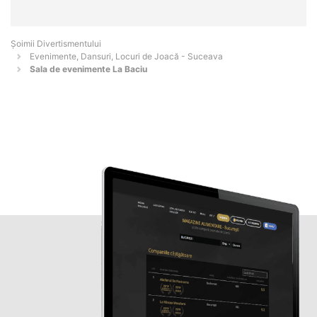
Şoimii Divertismentului
Evenimente, Dansuri, Locuri de Joacă - Suceava
Sala de evenimente La Baciu