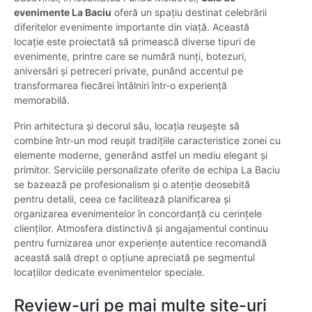
evenimente La Baciu
oferă un spațiu destinat celebrării
diferitelor evenimente importante din viață. Această
locație este proiectată să primească diverse tipuri de
evenimente, printre care se numără nunți, botezuri,
aniversări și petreceri private, punând accentul pe
transformarea fiecărei întâlniri într-o experiență
memorabilă.
Prin arhitectura și decorul său, locația reușește să
combine într-un mod reușit tradițiile caracteristice zonei cu
elemente moderne, generând astfel un mediu elegant și
primitor. Serviciile personalizate oferite de echipa La Baciu
se bazează pe profesionalism și o atenție deosebită
pentru detalii, ceea ce facilitează planificarea și
organizarea evenimentelor în concordanță cu cerințele
clienților. Atmosfera distinctivă și angajamentul continuu
pentru furnizarea unor experiențe autentice recomandă
această sală drept o opțiune apreciată pe segmentul
locațiilor dedicate evenimentelor speciale.
Review-uri pe mai multe site-uri