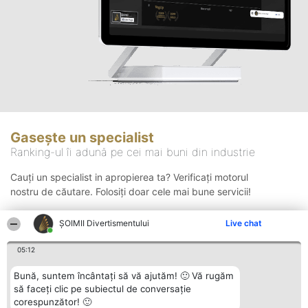
Gasește un specialist
Ranking-ul îi adună pe cei mai buni din industrie
Cauți un specialist in apropierea ta? Verificați motorul
nostru de căutare. Folosiți doar cele mai bune servicii!
ŞOIMII Divertismentului
Live chat
Căutare
05:12
Bună, suntem încântați să vă ajutăm! 🙂 Vă rugăm
să faceți clic pe subiectul de conversație
corespunzător! 🙂