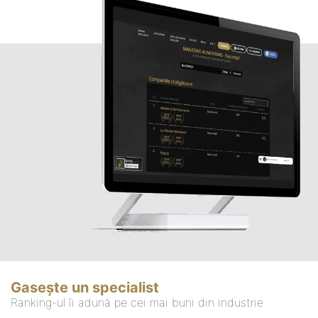
Gasește un specialist
Ranking-ul îi adună pe cei mai buni din industrie