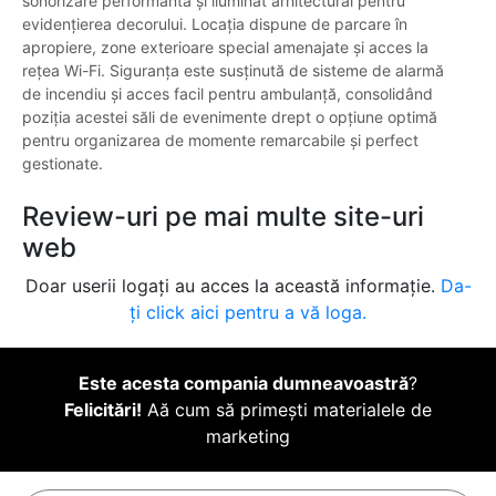
sonorizare performantă și iluminat arhitectural pentru
evidențierea decorului. Locația dispune de parcare în
apropiere, zone exterioare special amenajate și acces la
rețea Wi-Fi. Siguranța este susținută de sisteme de alarmă
de incendiu și acces facil pentru ambulanță, consolidând
poziția acestei săli de evenimente drept o opțiune optimă
pentru organizarea de momente remarcabile și perfect
gestionate.
Review-uri pe mai multe site-uri
web
Doar userii logați au acces la această informație.
Da-
ți click aici pentru a vă loga.
Este acesta compania dumneavoastră
?
Felicitări!
Aă cum să primești materialele de
marketing