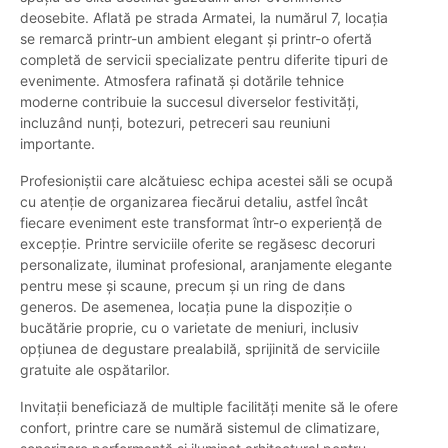
deosebite. Aflată pe strada Armatei, la numărul 7, locația
se remarcă printr-un ambient elegant și printr-o ofertă
completă de servicii specializate pentru diferite tipuri de
evenimente. Atmosfera rafinată și dotările tehnice
moderne contribuie la succesul diverselor festivități,
incluzând nunți, botezuri, petreceri sau reuniuni
importante.
Profesioniștii care alcătuiesc echipa acestei săli se ocupă
cu atenție de organizarea fiecărui detaliu, astfel încât
fiecare eveniment este transformat într-o experiență de
excepție. Printre serviciile oferite se regăsesc decoruri
personalizate, iluminat profesional, aranjamente elegante
pentru mese și scaune, precum și un ring de dans
generos. De asemenea, locația pune la dispoziție o
bucătărie proprie, cu o varietate de meniuri, inclusiv
opțiunea de degustare prealabilă, sprijinită de serviciile
gratuite ale ospătarilor.
Invitații beneficiază de multiple facilități menite să le ofere
confort, printre care se numără sistemul de climatizare,