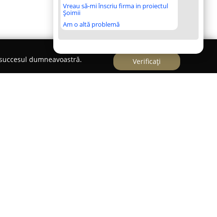
Vreau să-mi înscriu firma in proiectul
Șoimii
Am o altă problemă
e succesul dumneavoastră.
Verificați
ntrată pe organizarea unor evenimente
ată de produse esențiale pentru sărbători cu
l în Constanța, pe Soseaua Mangaliei nr. 80 A,
tatea în domeniul divertismentului, punând
e personalizate care subliniază rafinamentul și
ante.