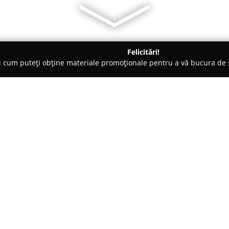
Felicitări!
ți cum puteți obține materiale promoționale pentru a vă bucura d
curi de Joacă - Mamaia
NBC Events
Despre companie:
NBC Events
este o firmă conce
memorabile prin oferta sa vari
adevărat speciale. Având sediu
compania își desfășoară activi
Arată mai multe >>
accent pe furnizarea de articol
eleganța fiecărei ocazii import