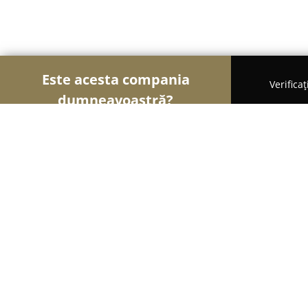
Este acesta compania
Verifica
dumneavoastră?
Şoimii Divertismentului
Evenimente, Dansuri, Lo
NBC Events
9.8
(55)