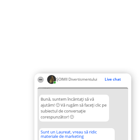
ŞOIMII Divertismentului
Live chat
16:51
Bună, suntem încântați să vă
ajutăm! 🙂 Vă rugăm să faceți clic pe
subiectul de conversație
corespunzător! 🙂
Sunt un Laureat, vreau să ridic
materiale de marketing