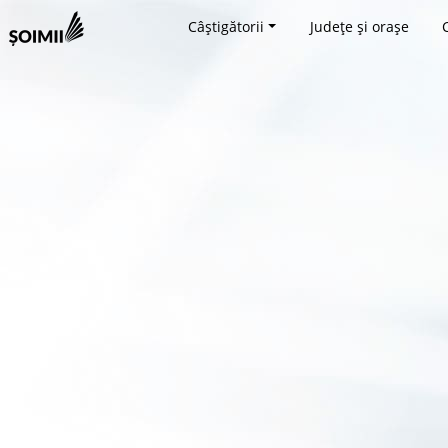
Câștigătorii
Județe și orașe