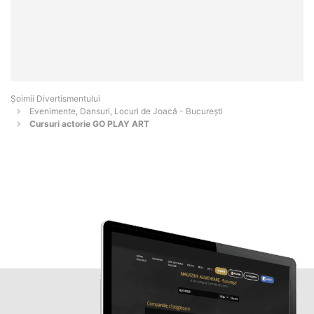
Şoimii Divertismentului
Evenimente, Dansuri, Locuri de Joacă - Bucureşti
Cursuri actorie GO PLAY ART