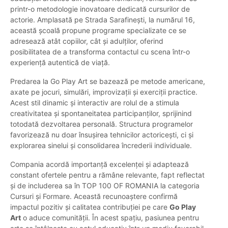
printr-o metodologie inovatoare dedicată cursurilor de
actorie. Amplasată pe Strada Sarafinești, la numărul 16,
această școală propune programe specializate ce se
adresează atât copiilor, cât și adulților, oferind
posibilitatea de a transforma contactul cu scena într-o
experiență autentică de viață.
Predarea la Go Play Art se bazează pe metode americane,
axate pe jocuri, simulări, improvizații și exerciții practice.
Acest stil dinamic și interactiv are rolul de a stimula
creativitatea și spontaneitatea participanților, sprijinind
totodată dezvoltarea personală. Structura programelor
favorizează nu doar însușirea tehnicilor actoricești, ci și
explorarea sinelui și consolidarea încrederii individuale.
Compania acordă importanță excelenței și adaptează
constant ofertele pentru a rămâne relevante, fapt reflectat
și de includerea sa în TOP 100 OF ROMANIA la categoria
Cursuri și Formare. Această recunoaștere confirmă
impactul pozitiv și calitatea contribuției pe care
Go Play
Art
o aduce comunității. În acest spațiu, pasiunea pentru