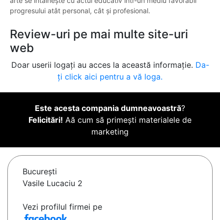
arte se întâlnește cu actul educativ într-un mediu favorabil
progresului atât personal, cât și profesional.
Review-uri pe mai multe site-uri
web
Doar userii logați au acces la această informație.
Da-
ți click aici pentru a vă loga.
Este acesta compania dumneavoastră
?
Felicitări!
Aă cum să primești materialele de
marketing
Bucureşti
Vasile Lucaciu 2
Vezi profilul firmei pe