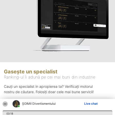
Gasește un specialist
Ranking-ul îi adună pe cei mai buni din industrie
Cauți un specialist in apropierea ta? Verificați motorul
nostru de căutare. Folosiți doar cele mai bune servicii!
ŞOIMII Divertismentului
Live chat
Căutare
03:18